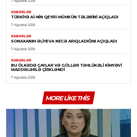
7 Ağustos 2026
XƏBƏRLƏR
TÜRKIYƏ Aİ-NIN QEYRI-MÜMKÜN TƏLƏBINI AÇIQLADI
7 Ağustos 2026
XƏBƏRLƏR
SONAXANIM ƏLIYEVA NECƏ ARIQLADIĞINI AÇIQLADI
7 Ağustos 2026
XƏBƏRLƏR
BU ÖLKƏDƏ ÇAYLAR VƏ GÖLLƏR TƏHLÜKƏLI KIMYƏVI
MADDƏLƏRLƏ ÇIRKLƏNDI
7 Ağustos 2026
MORE LIKE THIS