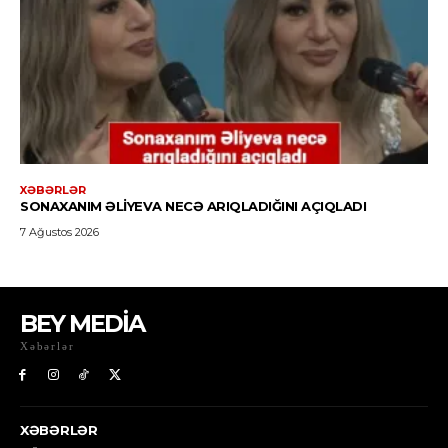
BEY MEDİA
Xəbərlər
XƏBƏRLƏR