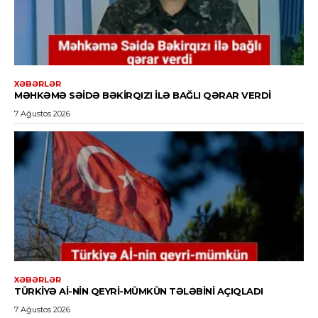
XƏBƏRLƏR
MƏHKƏMƏ SƏIDƏ BƏKIRQIZI ILƏ BAĞLI QƏRAR VERDI
7 Ağustos 2026
XƏBƏRLƏR
TÜRKIYƏ Aİ-NIN QEYRI-MÜMKÜN TƏLƏBINI AÇIQLADI
7 Ağustos 2026