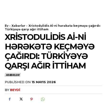
Ev
Xəbərlər
Xristodulidis Aİ-ni hərəkətə keçməyə çağırdı:
Türkiyəyə qarşı ağır ittiham
XRISTODULIDIS Aİ-NI
HƏRƏKƏTƏ KEÇMƏYƏ
ÇAĞIRDI: TÜRKIYƏYƏ
QARŞI AĞIR ITTIHAM
XƏBƏRLƏR
PUBLISHED ON
15 MAYIS 2026
BY
BEYDI