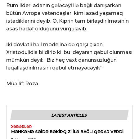
Rum lideri adanın gələcəyi ilə bağlı danışarkən
bütün Avropa vətəndaşları kimi azad yaşamaq
istədiklərini deyib. O, Kiprin tam birləşdirilməsinin
əsas hədəf olduğunu vurğulayıb.
İki dövlətli həll modelinə də qarşı çıxan
Xristodulidis bildirib ki, bu ideyanın qəbul olunması
mümkün deyil: “Biz heç vaxt qanunsuzluğun
leqallaşdırılmasını qəbul etməyəcəyik”.
Müəllif: Roza
LATEST ARTICLES
XƏBƏRLƏR
MƏHKƏMƏ SƏIDƏ BƏKIRQIZI ILƏ BAĞLI QƏRAR VERDI