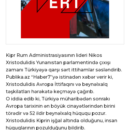
Kipr Rum Administrasiyasının lideri Nikos
Xristodulidis Yunanıstan parlamentində çıxışı
zamanı Türkiyəyə qarşı sərt ittihamlar səsləndirib.
Publika.az “Haber7”yə istinadən xəbər verir ki,
Xristodulidis Avropa İttifaqını və beynəlxalq
təşkilatları hərəkətə keçməyə çağırıb.
O iddia edib ki, Türkiyə müharibədən sonrakı
Avropa tarixinin ən böyük cinayətlərindən birini
törədir və 52 ildir beynəlxalq hüququ pozur.
Xristodulidis Kiprin işğal altında olduğunu, insan
hüquqlarının pozulduğunu bildirib.