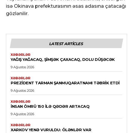
isə Okinava prefekturasının əsas adasına çatacağı
gözlənilir.
LATEST ARTICLES
XƏBƏRLƏR
YAĞIŞ YAĞACAQ, ŞIMŞƏK ÇAXACAQ, DOLU DÜŞƏCƏK
9 Ağustos 2026
XƏBƏRLƏR
PREZIDENT TARMAN ŞANMUQARATNAMI TƏBRIK ETDI
9 Ağustos 2026
XƏBƏRLƏR
İNSAN ÖMRÜ 150 ILƏ QƏDƏR ARTACAQ
9 Ağustos 2026
XƏBƏRLƏR
XARKOV YENƏ VURULDU: ÖLƏNLƏR VAR