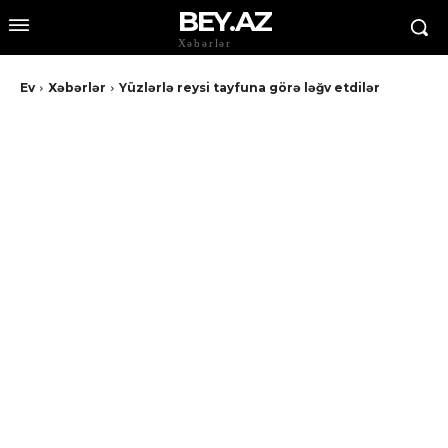
BEY.AZ
Xəbərlər
Ev
Xəbərlər
Yüzlərlə reysi tayfuna görə ləğv etdilər