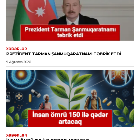
XƏBƏRLƏR
PREZIDENT TARMAN ŞANMUQARATNAMI TƏBRIK ETDI
9 Ağustos 2026
XƏBƏRLƏR