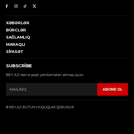
XƏBƏRLƏR
BÜRCLƏR
SAĞLAMLIQ
MARAQLI
SIYASƏT
SUBSCRIBE
BEY.AZ-dan e-poçt yeniləmələri almaq üçün.
ABONE OL
© BEY.AZ BÜTÜN HÜQUQLAR QORUNUR