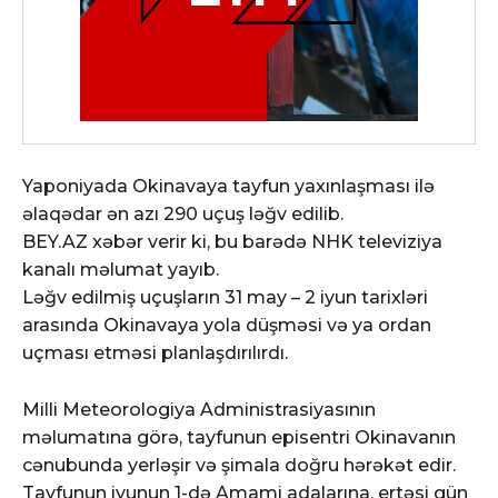
Yaponiyada Okinavaya tayfun yaxınlaşması ilə
əlaqədar ən azı 290 uçuş ləğv edilib.
BEY.AZ xəbər verir ki, bu barədə NHK televiziya
kanalı məlumat yayıb.
Ləğv edilmiş uçuşların 31 may – 2 iyun tarixləri
arasında Okinavaya yola düşməsi və ya ordan
uçması etməsi planlaşdırılırdı.
Milli Meteorologiya Administrasiyasının
məlumatına görə, tayfunun episentri Okinavanın
cənubunda yerləşir və şimala doğru hərəkət edir.
Tayfunun iyunun 1-də Amami adalarına, ertəsi gün