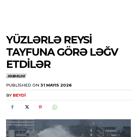
YÜZLƏRLƏ REYSI
TAYFUNA GÖRƏ LƏĞV
ETDILƏR
XƏBƏRLƏR
PUBLISHED ON
31 MAYIS 2026
BY
BEYDI