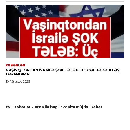
XƏBƏRLƏR
VAŞINQTONDAN İSRAILƏ ŞOK TƏLƏB: ÜÇ CƏBHƏDƏ ATƏŞI
DAYANDIRIN
10 Ağustos 2026