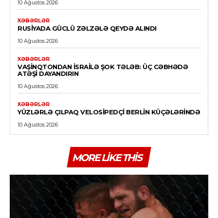
10 Ağustos 2026
XƏBƏRLƏR
RUSIYADA GÜCLÜ ZƏLZƏLƏ QEYDƏ ALINDI
10 Ağustos 2026
XƏBƏRLƏR
VAŞINQTONDAN İSRAILƏ ŞOK TƏLƏB: ÜÇ CƏBHƏDƏ
ATƏŞI DAYANDIRIN
10 Ağustos 2026
XƏBƏRLƏR
YÜZLƏRLƏ ÇILPAQ VELOSIPEDÇI BERLIN KÜÇƏLƏRINDƏ
10 Ağustos 2026
MORE LIKE THIS