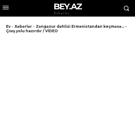
BEY.AZ
Xəbərlər
Ev
Xəbərlər
Zəngəzur dəhlizi Ermənistandan keçməsə... -
Çıxış yolu hazırdır / VİDEO