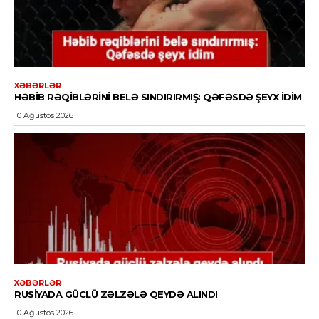
XƏBƏRLƏR
HƏBIB RƏQIBLƏRINI BELƏ SINDIRIRMIŞ: QƏFƏSDƏ ŞEYX IDIM
10 Ağustos 2026
XƏBƏRLƏR
RUSIYADA GÜCLÜ ZƏLZƏLƏ QEYDƏ ALINDI
10 Ağustos 2026