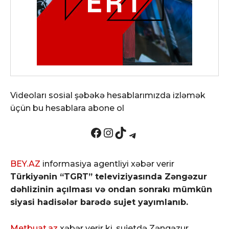
Videoları sosial şəbəkə hesablarımızda izləmək
üçün bu hesablara abone ol
Facebook
Instagram
TikTok
Telegram
BEY.AZ
informasiya agentliyi xəbər verir
Türkiyənin “TGRT” televiziyasında Zəngəzur
dəhlizinin açılması və ondan sonrakı mümkün
siyasi hadisələr barədə sujet yayımlanıb.
Metbuat.az
xəbər verir ki, sujetdə Zəngəzur