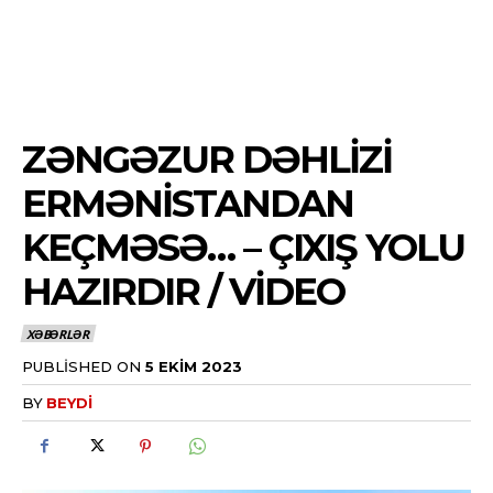
ZƏNGƏZUR DƏHLIZI
ERMƏNISTANDAN
KEÇMƏSƏ… – ÇIXIŞ YOLU
HAZIRDIR / VİDEO
XƏBƏRLƏR
PUBLISHED ON
5 EKIM 2023
BY
BEYDI