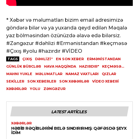
* Xəbər və məlumatları bizim email adresimizə
göndərə bilər və ya yuxarıda qeyd edilən Məqalə
yaz bölməsindən özünüzdə əlavə edə bilərsiz.
#Zəngəzur #dəhlizi #Ermənistandan #keçməsə
#Çıxış #yolu #hazırdır #VİDEO
TAGS
ÇIXIŞ
DƏHLIZI”
EN SON XEBER
ERMƏNISTANDAN
GÜNLÜK BÜRCLƏR
HAVA HAQQINDA
HAZIRDIR"
KEÇMƏSƏ...
MAHNI YUKLE
MƏLUMATLAR
NAMAZ VAXTLARI
QIZLAR
SEKILLER
SON XEBERLER
SON XƏBƏRLƏR
VİDEO XEBERI
XƏBƏRLƏR
YOLU
ZƏNGƏZUR
LATEST ARTICLES
XƏBƏRLƏR
HƏBIB RƏQIBLƏRINI BELƏ SINDIRIRMIŞ: QƏFƏSDƏ ŞEYX
IDIM