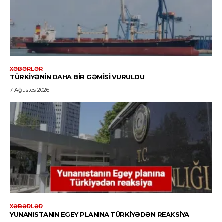
XƏBƏRLƏR
TÜRKIYƏNIN DAHA BIR GƏMISI VURULDU
7 Ağustos 2026
XƏBƏRLƏR
YUNANISTANIN EGEY PLANINA TÜRKIYƏDƏN REAKSIYA