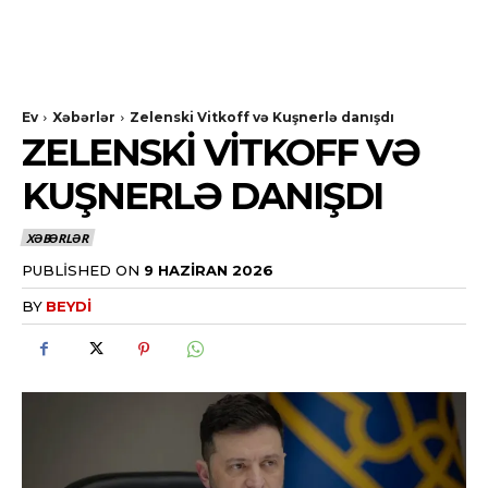
Ev
Xəbərlər
Zelenski Vitkoff və Kuşnerlə danışdı
ZELENSKI VITKOFF VƏ
KUŞNERLƏ DANIŞDI
XƏBƏRLƏR
PUBLISHED ON
9 HAZIRAN 2026
BY
BEYDI