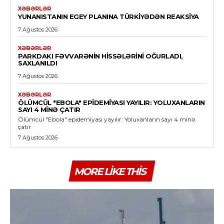
XƏBƏRLƏR
YUNANISTANIN EGEY PLANINA TÜRKIYƏDƏN REAKSIYA
7 Ağustos 2026
XƏBƏRLƏR
PARKDAKI FƏVVARƏNIN HISSƏLƏRINI OĞURLADI,
SAXLANILDI
7 Ağustos 2026
XƏBƏRLƏR
ÖLÜMCÜL "EBOLA" EPIDEMIYASI YAYILIR: YOLUXANLARIN
SAYI 4 MINƏ ÇATIR
Ölümcül "Ebola" epidemiyası yayılır: Yoluxanların sayı 4 minə
çatır
7 Ağustos 2026
MORE LIKE THIS