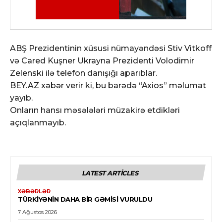
ABŞ Prezidentinin xüsusi nümayəndəsi Stiv Vitkoff
və Cared Kuşner Ukrayna Prezidenti Volodimir
Zelenski ilə telefon danışığı aparıblar.
BEY.AZ xəbər verir ki, bu barədə “Axios” məlumat
yayıb.
Onların hansı məsələləri müzakirə etdikləri
açıqlanmayıb.
LATEST ARTICLES
XƏBƏRLƏR
TÜRKIYƏNIN DAHA BIR GƏMISI VURULDU
7 Ağustos 2026