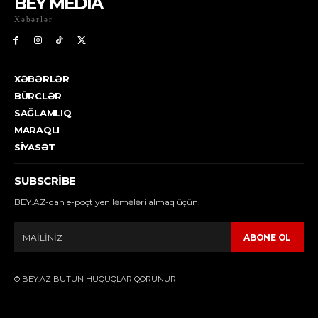
BEY MEDİA
Xəbərlər
XƏBƏRLƏR
BÜRCLƏR
SAĞLAMLIQ
MARAQLI
SIYASƏT
SUBSCRIBE
BEY.AZ-dan e-poçt yeniləmələri almaq üçün.
ABONE OL
© BEY.AZ BÜTÜN HÜQUQLAR QORUNUR