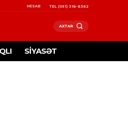
HESAB
TEL (051) 316-6362
AXTAR
QLI
SIYASƏT