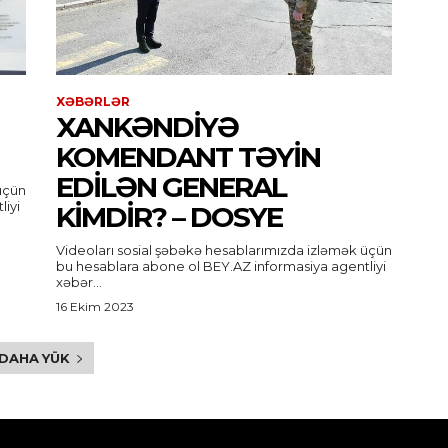
XƏBƏRLƏR
XANKƏNDIYƏ
KOMENDANT TƏYIN
EDILƏN GENERAL
üçün
KIMDIR? – DOSYE
Videoları sosial şəbəkə hesablarımızda izləmək üçün
bu hesablara abone ol BEY.AZ informasiya agentliyi
xəbər...
16 Ekim 2023
DAHA YÜK