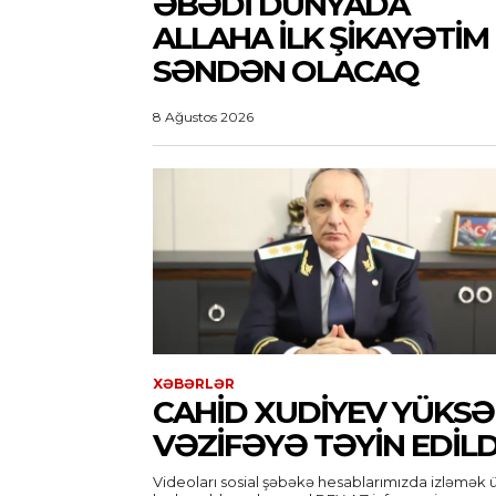
ƏBƏDI DÜNYADA
ALLAHA ILK ŞIKAYƏTIM
SƏNDƏN OLACAQ
8 Ağustos 2026
XƏBƏRLƏR
CAHID XUDIYEV YÜKSƏ
VƏZIFƏYƏ TƏYIN EDILD
Videoları sosial şəbəkə hesablarımızda izləmək 