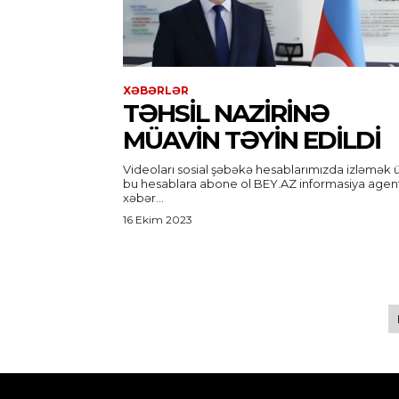
XƏBƏRLƏR
TƏHSIL NAZIRINƏ
MÜAVIN TƏYIN EDILDI
Videoları sosial şəbəkə hesablarımızda izləmək 
bu hesablara abone ol BEY.AZ informasiya agentliyi
xəbər...
16 Ekim 2023