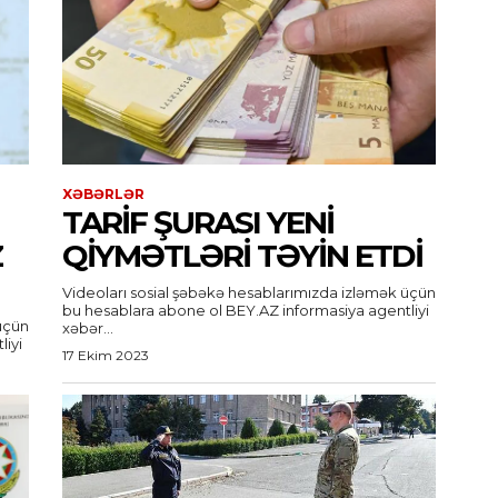
XƏBƏRLƏR
TARIF ŞURASI YENI
Z
QIYMƏTLƏRI TƏYIN ETDI
Videoları sosial şəbəkə hesablarımızda izləmək üçün
bu hesablara abone ol BEY.AZ informasiya agentliyi
üçün
xəbər...
17 Ekim 2023