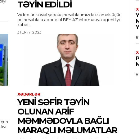
TƏYIN EDILDI
X
Videoları sosial şəbəkə hesablarımızda izləmək üçün
bu hesablara abone ol BEY.AZ informasiya agentliyi
xəbər...
31 Ekim 2023
8
X
8
XƏBƏRLƏR
YENI SƏFIR TƏYIN
OLUNAN ARIF
MƏMMƏDOVLA BAĞLI
üçün
MARAQLI MƏLUMATLAR