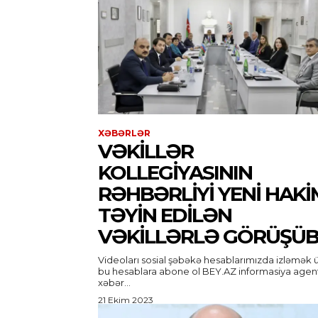
XƏBƏRLƏR
VƏKILLƏR
KOLLEGIYASININ
RƏHBƏRLIYI YENI HAKI
TƏYIN EDILƏN
VƏKILLƏRLƏ GÖRÜŞÜ
Videoları sosial şəbəkə hesablarımızda izləmək 
bu hesablara abone ol BEY.AZ informasiya agentliyi
xəbər...
21 Ekim 2023