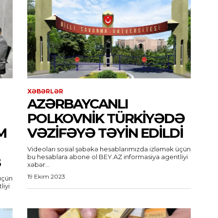
XƏBƏRLƏR
AZƏRBAYCANLI
POLKOVNIK TÜRKIYƏDƏ
M
VƏZIFƏYƏ TƏYIN EDILDI
Videoları sosial şəbəkə hesablarımızda izləmək üçün
bu hesablara abone ol BEY.AZ informasiya agentliyi
B
xəbər...
19 Ekim 2023
üçün