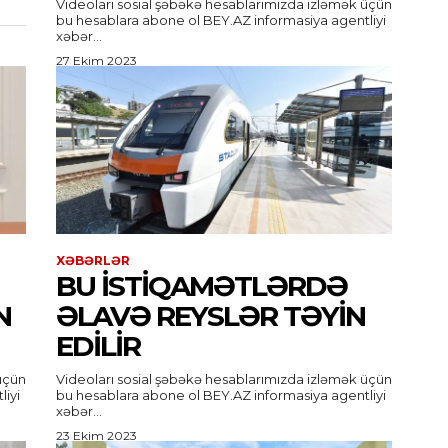
Videoları sosial şəbəkə hesablarımızda izləmək üçün
bu hesablara abone ol BEY.AZ informasiya agentliyi
xəbər...
27 Ekim 2023
XƏBƏRLƏR
BU ISTIQAMƏTLƏRDƏ
N
ƏLAVƏ REYSLƏR TƏYIN
EDILIR
üçün
Videoları sosial şəbəkə hesablarımızda izləmək üçün
bu hesablara abone ol BEY.AZ informasiya agentliyi
xəbər...
23 Ekim 2023