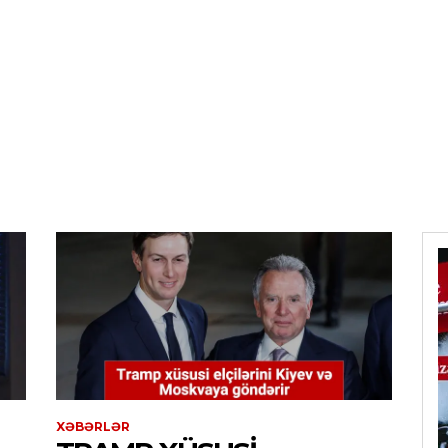
XƏBƏRLƏR