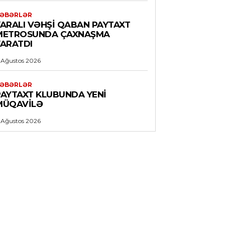
ƏBƏRLƏR
YARALI VƏHŞI QABAN PAYTAXT
METROSUNDA ÇAXNAŞMA
YARATDI
 Ağustos 2026
ƏBƏRLƏR
PAYTAXT KLUBUNDA YENI
MÜQAVILƏ
 Ağustos 2026