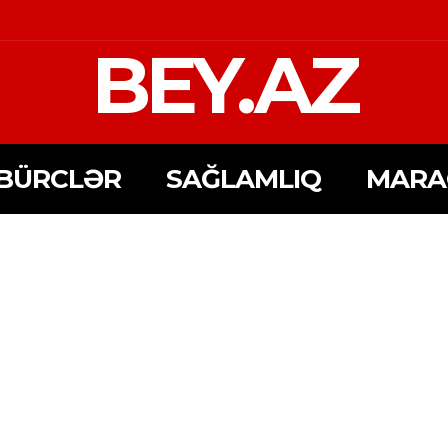
BEY.AZ
BÜRCLƏR
SAĞLAMLIQ
MARA