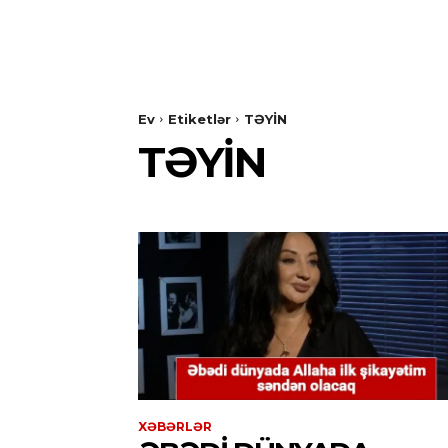
Ev
Etiketlər
TƏYİN
TƏYİN
XƏBƏRLƏR