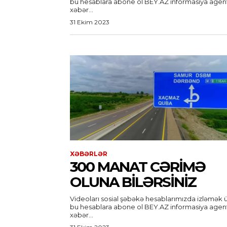
bu hesablara abone ol BEY.AZ informasiya agentliyi
xəbər...
31 Ekim 2023
XƏBƏRLƏR
300 MANAT CƏRIMƏ
OLUNA BILƏRSINIZ
Videoları sosial şəbəkə hesablarımızda izləmək 
bu hesablara abone ol BEY.AZ informasiya agentliyi
xəbər...