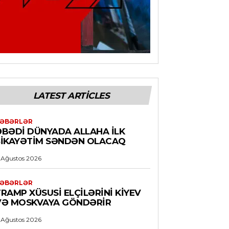
LATEST ARTICLES
ƏBƏRLƏR
ƏBƏDI DÜNYADA ALLAHA ILK
ŞIKAYƏTIM SƏNDƏN OLACAQ
 Ağustos 2026
ƏBƏRLƏR
RAMP XÜSUSI ELÇILƏRINI KIYEV
VƏ MOSKVAYA GÖNDƏRIR
 Ağustos 2026