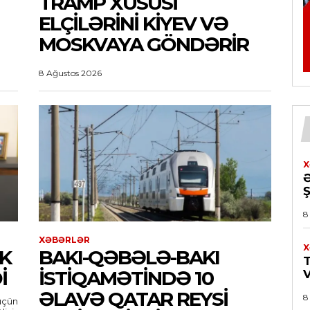
TRAMP XÜSUSI
ELÇILƏRINI KIYEV VƏ
MOSKVAYA GÖNDƏRIR
8 Ağustos 2026
X
8
XƏBƏRLƏR
X
K
BAKI-QƏBƏLƏ-BAKI
T
I
ISTIQAMƏTINDƏ 10
ƏLAVƏ QATAR REYSI
8
üçün