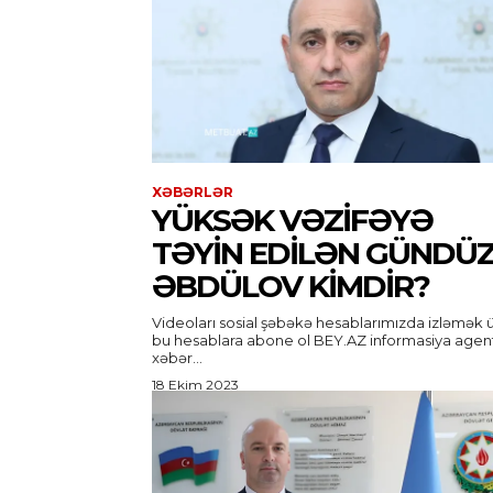
XƏBƏRLƏR
YÜKSƏK VƏZIFƏYƏ
TƏYIN EDILƏN GÜNDÜ
ƏBDÜLOV KIMDIR?
Videoları sosial şəbəkə hesablarımızda izləmək 
bu hesablara abone ol BEY.AZ informasiya agentliyi
xəbər...
18 Ekim 2023