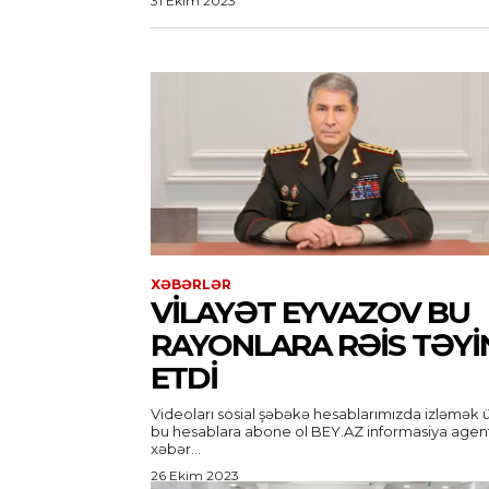
31 Ekim 2023
XƏBƏRLƏR
VILAYƏT EYVAZOV BU
RAYONLARA RƏIS TƏYI
ETDI
Videoları sosial şəbəkə hesablarımızda izləmək 
bu hesablara abone ol BEY.AZ informasiya agentliyi
xəbər...
26 Ekim 2023