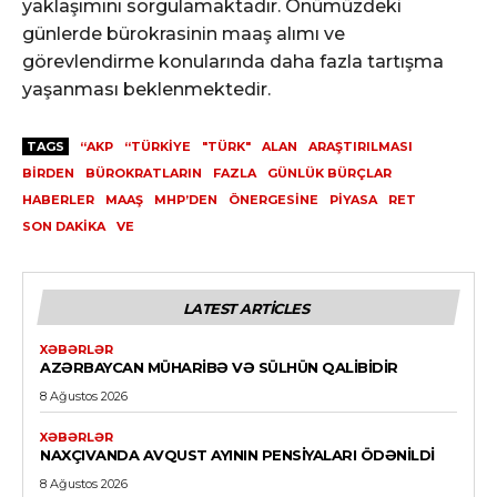
yaklaşımını sorgulamaktadır. Önümüzdeki
günlerde bürokrasinin maaş alımı ve
görevlendirme konularında daha fazla tartışma
yaşanması beklenmektedir.
TAGS
“AKP
“TÜRKIYE
"TÜRK"
ALAN
ARAŞTIRILMASI
BIRDEN
BÜROKRATLARIN
FAZLA
GÜNLÜK BÜRÇLAR
HABERLER
MAAŞ
MHP’DEN
ÖNERGESINE
PIYASA
RET
SON DAKIKA
VE
LATEST ARTICLES
XƏBƏRLƏR
AZƏRBAYCAN MÜHARIBƏ VƏ SÜLHÜN QALIBIDIR
8 Ağustos 2026
XƏBƏRLƏR
NAXÇIVANDA AVQUST AYININ PENSIYALARI ÖDƏNILDI
8 Ağustos 2026