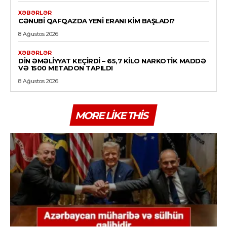
XƏBƏRLƏR
CƏNUBI QAFQAZDA YENI ERANI KIM BAŞLADI?
8 Ağustos 2026
XƏBƏRLƏR
DİN ƏMƏLIYYAT KEÇIRDI – 65,7 KILO NARKOTIK MADDƏ
VƏ 1500 METADON TAPILDI
8 Ağustos 2026
MORE LIKE THIS