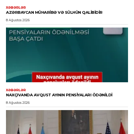
XƏBƏRLƏR
AZƏRBAYCAN MÜHARIBƏ VƏ SÜLHÜN QALIBIDIR
8 Ağustos 2026
XƏBƏRLƏR
NAXÇIVANDA AVQUST AYININ PENSIYALARI ÖDƏNILDI
8 Ağustos 2026