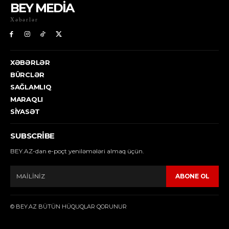
BEY MEDİA
Xəbərlər
XƏBƏRLƏR
BÜRCLƏR
SAĞLAMLIQ
MARAQLI
SIYASƏT
SUBSCRIBE
BEY.AZ-dan e-poçt yeniləmələri almaq üçün.
ABONE OL
© BEY.AZ BÜTÜN HÜQUQLAR QORUNUR