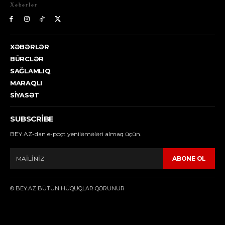
Xəbərlər
XƏBƏRLƏR
BÜRCLƏR
SAĞLAMLIQ
MARAQLI
SIYASƏT
SUBSCRIBE
BEY.AZ-dan e-poçt yeniləmələri almaq üçün.
ABONE OL
© BEY.AZ BÜTÜN HÜQUQLAR QORUNUR