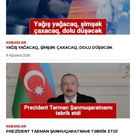
XƏBƏRLƏR
YAĞIŞ YAĞACAQ, ŞIMŞƏK ÇAXACAQ, DOLU DÜŞƏCƏK
9 Ağustos 2026
XƏBƏRLƏR
PREZIDENT TARMAN ŞANMUQARATNAMI TƏBRIK ETDI