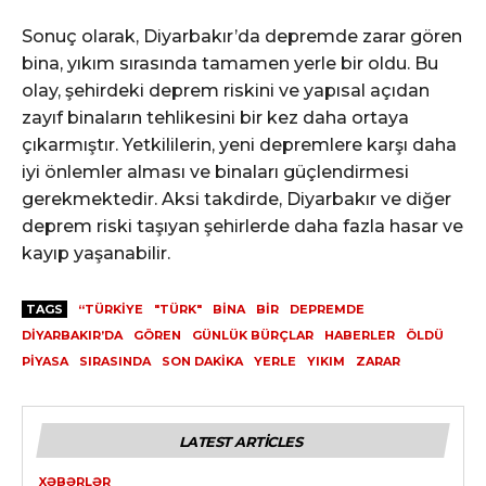
Sonuç olarak, Diyarbakır’da depremde zarar gören
bina, yıkım sırasında tamamen yerle bir oldu. Bu
olay, şehirdeki deprem riskini ve yapısal açıdan
zayıf binaların tehlikesini bir kez daha ortaya
çıkarmıştır. Yetkililerin, yeni depremlere karşı daha
iyi önlemler alması ve binaları güçlendirmesi
gerekmektedir. Aksi takdirde, Diyarbakır ve diğer
deprem riski taşıyan şehirlerde daha fazla hasar ve
kayıp yaşanabilir.
TAGS
“TÜRKIYE
"TÜRK"
BINA
BIR
DEPREMDE
DIYARBAKIR’DA
GÖREN
GÜNLÜK BÜRÇLAR
HABERLER
ÖLDÜ
PIYASA
SIRASINDA
SON DAKIKA
YERLE
YIKIM
ZARAR
LATEST ARTICLES
XƏBƏRLƏR