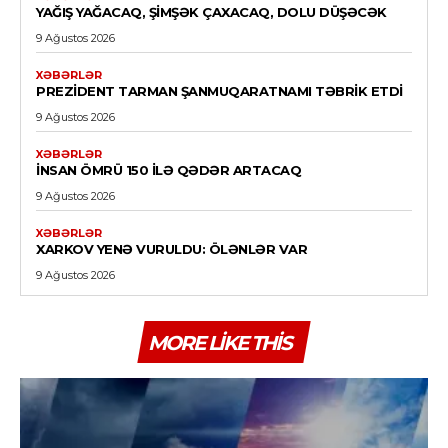
YAĞIŞ YAĞACAQ, ŞIMŞƏK ÇAXACAQ, DOLU DÜŞƏCƏK
9 Ağustos 2026
XƏBƏRLƏR
PREZIDENT TARMAN ŞANMUQARATNAMI TƏBRIK ETDI
9 Ağustos 2026
XƏBƏRLƏR
İNSAN ÖMRÜ 150 ILƏ QƏDƏR ARTACAQ
9 Ağustos 2026
XƏBƏRLƏR
XARKOV YENƏ VURULDU: ÖLƏNLƏR VAR
9 Ağustos 2026
MORE LIKE THIS