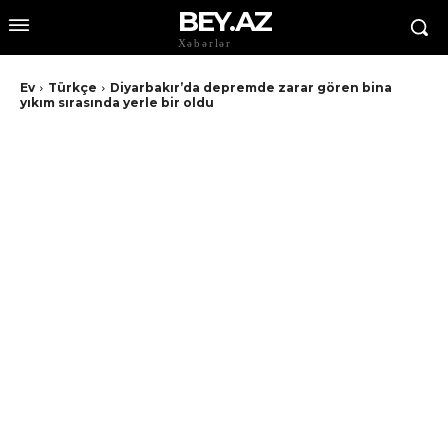
BEY.AZ
Xəbərlər
Ev
Türkçe
Diyarbakır’da depremde zarar gören bina
yıkım sırasında yerle bir oldu