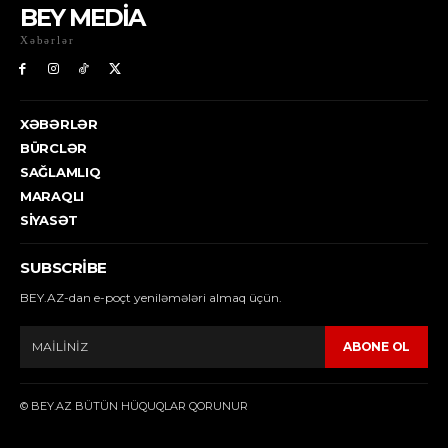
BEY MEDİA
Xəbərlər
XƏBƏRLƏR
BÜRCLƏR
SAĞLAMLIQ
MARAQLI
SIYASƏT
SUBSCRIBE
BEY.AZ-dan e-poçt yeniləmələri almaq üçün.
ABONE OL
© BEY.AZ BÜTÜN HÜQUQLAR QORUNUR