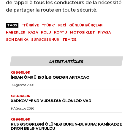
de rappel à tous les conducteurs de la nécessité
de partager la route en toute sécurité.
TAGS
“TÜRKIYE
"TÜRK"
FECI
GÜNLÜK BÜRÇLAR
HABERLER
KAZA
KOLU
KOPTU
MOTOSIKLET
PIYASA
SON DAKIKA
SÜRÜCÜSÜNÜN
TEM’DE
LATEST ARTICLES
XƏBƏRLƏR
İNSAN ÖMRÜ 150 ILƏ QƏDƏR ARTACAQ
9 Ağustos 2026
XƏBƏRLƏR
XARKOV YENƏ VURULDU: ÖLƏNLƏR VAR
9 Ağustos 2026
XƏBƏRLƏR
RUS ƏSGƏRLƏRI ÖLÜMLƏ BURUN-BURUNA: KAMIKADZE
DRON BELƏ VURULDU