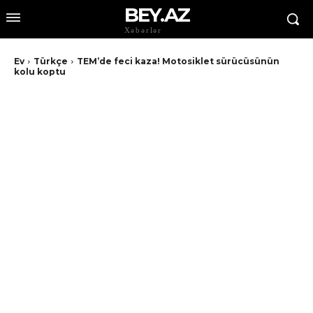
BEY.AZ
Xəbərlər
Ev
Türkçe
TEM’de feci kaza! Motosiklet sürücüsünün
kolu koptu