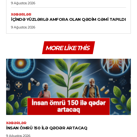
9 Ağustos 2026
XƏBƏRLƏR
İÇINDƏ YÜZLƏRLƏ AMFORA OLAN QƏDIM GƏMI TAPILDI
9 Ağustos 2026
MORE LIKE THIS
XƏBƏRLƏR
İNSAN ÖMRÜ 150 ILƏ QƏDƏR ARTACAQ
9 Ağustos 2026