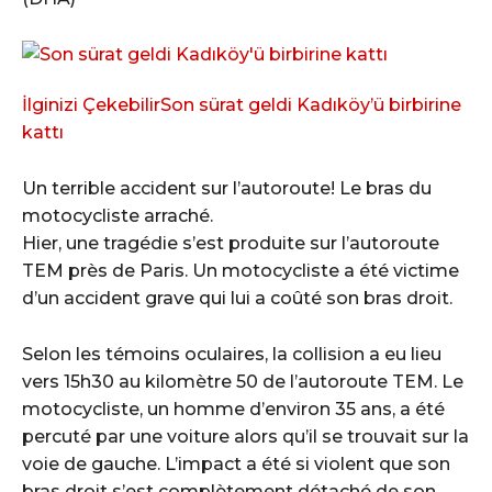
İlginizi Çekebilir
Son sürat geldi Kadıköy’ü birbirine
kattı
Un terrible accident sur l’autoroute! Le bras du
motocycliste arraché.
Hier, une tragédie s’est produite sur l’autoroute
TEM près de Paris. Un motocycliste a été victime
d’un accident grave qui lui a coûté son bras droit.
Selon les témoins oculaires, la collision a eu lieu
vers 15h30 au kilomètre 50 de l’autoroute TEM. Le
motocycliste, un homme d’environ 35 ans, a été
percuté par une voiture alors qu’il se trouvait sur la
voie de gauche. L’impact a été si violent que son
bras droit s’est complètement détaché de son