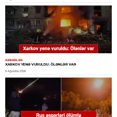
XƏBƏRLƏR
XARKOV YENƏ VURULDU: ÖLƏNLƏR VAR
9 Ağustos 2026