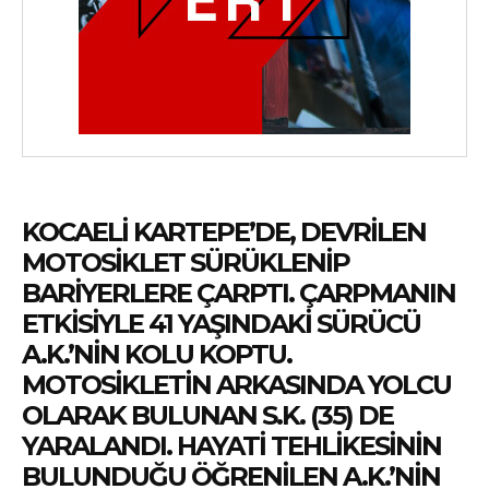
KOCAELI KARTEPE’DE, DEVRILEN
MOTOSIKLET SÜRÜKLENIP
BARIYERLERE ÇARPTI. ÇARPMANIN
ETKISIYLE 41 YAŞINDAKI SÜRÜCÜ
A.K.’NIN KOLU KOPTU.
MOTOSIKLETIN ARKASINDA YOLCU
OLARAK BULUNAN S.K. (35) DE
YARALANDI. HAYATI TEHLIKESININ
BULUNDUĞU ÖĞRENILEN A.K.’NIN