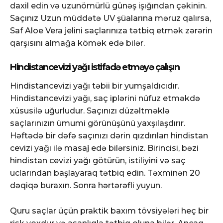
daxil edin və uzunömürlü günəş işığından çəkinin.
Saçınız Uzun müddətə UV şüalarına məruz qalırsa,
Saf Aloe Vera jelini saçlarınıza tətbiq etmək zərərin
qarşısını almağa kömək edə bilər.
Hindistancevizi yağı istifadə etməyə çalışın
Hindistancevizi yağı təbii bir yumşaldıcıdır.
Hindistancevizi yağı, saç iplərini nüfuz etməkdə
xüsusilə uğurludur. Saçınızı düzəltməklə
saçlarınızın ümumi görünüşünü yaxşılaşdırır.
Həftədə bir dəfə saçınızı dərin qızdırılan hindistan
cevizi yağı ilə masaj edə bilərsiniz. Birincisi, bəzi
hindistan cevizi yağı götürün, istiliyini və saç
uclarından başlayaraq tətbiq edin. Təxminən 20
dəqiqə buraxın. Sonra hərtərəfli yuyun.
Quru saçlar üçün praktik baxım tövsiyələri heç bir