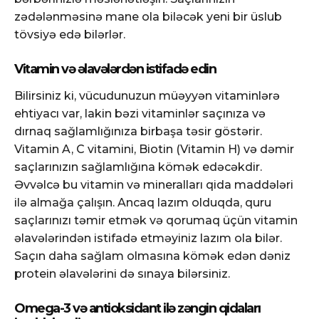
zədələnməsinə mane ola biləcək yeni bir üslub
tövsiyə edə bilərlər.
Vitamin və əlavələrdən istifadə edin
Bilirsiniz ki, vücudunuzun müəyyən vitaminlərə
ehtiyacı var, lakin bəzi vitaminlər saçınıza və
dırnaq sağlamlığınıza birbaşa təsir göstərir.
Vitamin A, C vitamini, Biotin (Vitamin H) və dəmir
saçlarınızın sağlamlığına kömək edəcəkdir.
Əvvəlcə bu vitamin və mineralları qida maddələri
ilə almağa çalışın. Ancaq lazım olduqda, quru
saçlarınızı təmir etmək və qorumaq üçün vitamin
əlavələrindən istifadə etməyiniz lazım ola bilər.
Saçın daha sağlam olmasına kömək edən dəniz
protein əlavələrini də sınaya bilərsiniz.
Omega-3 və antioksidant ilə zəngin qidaları