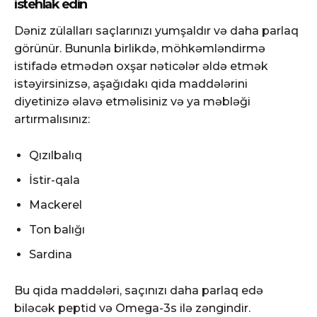
istehlak edin
Dəniz zülalları saçlarınızı yumşaldır və daha parlaq
görünür. Bununla birlikdə, möhkəmləndirmə
istifadə etmədən oxşar nəticələr əldə etmək
istəyirsinizsə, aşağıdakı qida maddələrini
diyetinizə əlavə etməlisiniz və ya məbləği
artırmalısınız:
Qızılbalıq
İstir-qala
Mackerel
Ton balığı
Sardina
Bu qida maddələri, saçınızı daha parlaq edə
biləcək peptid və Omega-3s ilə zəngindir.