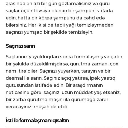
arasında ən azı bir gün gözləməlisiniz və quru
saçlar üçün tövsiyə olunan bir şampun istifadə
edin, hətta bir körpə şampunu da cəhd edə
bilərsiniz. Hər ikisi də təbii yağı təmizləymədən
saçınızı yumşaq bir şəkildə təmizləyin.
Saçınızı sarın
Saçlarınız yuyulduqdan sonra formalaşmış və çətin
bir şəkildə düzəldilmişdirsə, qurutma zamanı çox
nəm itirə bilər. Saçınızı yuyarkən, tarayın və bir
dəsmal ilə sarın. Saçınız açıq yatırsa, ipək yastıq
qutusundan istifadə edin. Bir araşdırmanın
nəticəsinə görə, saçınızı uzun müddət yaş etsəniz,
bir zərbə qurutma maşını ilə qurumağa zərər
verəcəyinizi müşahidə etdi.
İsti ilə formalaşmanı qısaltın