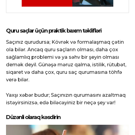
Quru saçlar üçün praktik baxım təklifləri
Saçınız qurudursa; Kövrək və formalaşmaq çətin
ola bilər. Ancaq quru saçların olması, daha çox
sağlamlıq problemi və ya səhv bir şeyin olması
demək deyil. Günəşə məruz qalma, istilik, rütubət,
siqaret və daha çox, quru saç qurumasına töhfə
verə bilər.
Yaxşı xəbər budur; Saçınızın qurumasını azaltmaq
istəyirsinizsə, edə biləcəyiniz bir neçə şey var!
Düzənli olaraq kəsdirin