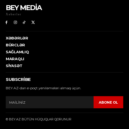
BEY MEDİA
Xəbərlər
XƏBƏRLƏR
BÜRCLƏR
SAĞLAMLIQ
MARAQLI
SIYASƏT
SUBSCRIBE
BEY.AZ-dan e-poçt yeniləmələri almaq üçün.
ABONE OL
© BEY.AZ BÜTÜN HÜQUQLAR QORUNUR