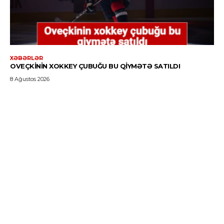
XƏBƏRLƏR
OVEÇKININ XOKKEY ÇUBUĞU BU QIYMƏTƏ SATILDI
8 Ağustos 2026