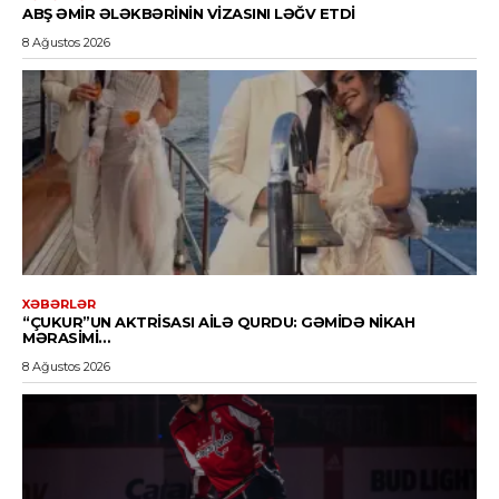
ABŞ ƏMIR ƏLƏKBƏRININ VIZASINI LƏĞV ETDI
8 Ağustos 2026
XƏBƏRLƏR
“ÇUKUR”UN AKTRISASI AILƏ QURDU: GƏMIDƏ NIKAH
MƏRASIMI…
8 Ağustos 2026