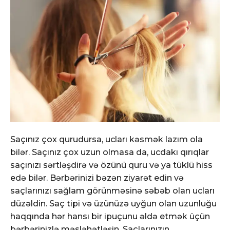
Saçınız çox qurudursa, ucları kəsmək lazım ola
bilər. Saçınız çox uzun olmasa da, ucdakı qırıqlar
saçınızı sərtləşdirə və özünü quru və ya tüklü hiss
edə bilər. Bərbərinizi bəzən ziyarət edin və
saçlarınızı sağlam görünməsinə səbəb olan ucları
düzəldin. Saç tipi və üzünüzə uyğun olan uzunluğu
haqqında hər hansı bir ipuçunu əldə etmək üçün
bərbərinizlə məsləhətləşin. Saçlarınızın