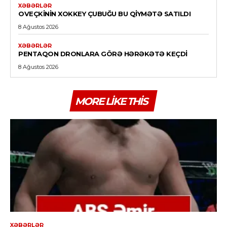
XƏBƏRLƏR
OVEÇKININ XOKKEY ÇUBUĞU BU QIYMƏTƏ SATILDI
8 Ağustos 2026
XƏBƏRLƏR
PENTAQON DRONLARA GÖRƏ HƏRƏKƏTƏ KEÇDI
8 Ağustos 2026
MORE LIKE THIS
XƏBƏRLƏR