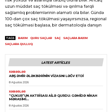
risk yoxdur və asanlıqla tətbiq oluna bilər. Ancaq
uzun müddət saç tökülməsi və qırılma fərqli
sağlamlıq problemlərinin əlaməti ola bilər. Gündə
100-dən çox saç tökülməsi yaşayırsınızsa, regional
saç tökülməsi başlasa, bir dermatoloqla danışın
TAGS
BAXIM
QURU SAÇLAR
SAÇ
SAÇLARA BAXIM
SAÇLARA QULLUQ
LATEST ARTICLES
XƏBƏRLƏR
ABŞ ƏMIR ƏLƏKBƏRININ VIZASINI LƏĞV ETDI
8 Ağustos 2026
XƏBƏRLƏR
“ÇUKUR”UN AKTRISASI AILƏ QURDU: GƏMIDƏ NIKAH
MƏRASIMI…
8 Ağustos 2026