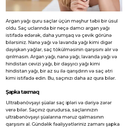
Argan yağı quru saçlar üçün məşhur təbii bir üsul
oldu. Saç uclarında bir neçə damcı argan yağı
istifadə edərək, daha yumşaq və çevik görünə
bilərsiniz. Nanə yağı və lavanda yağı kimi digər
dəyişkən yağlar, saç tökülməsinin qarşısını alır və
qırılmasın. Argan yağı, nanə yağı, lavanda yağı və
hindistan cevizi yağı, bir daşıyıcı yağı kimi
hindistan yağı, bir az su ilə qarışdırın və saç ətri
kimi istifadə edin. Bu, saçınızı daha az qura bilər.
Şapka taxmaq
Ultrabənövşəyi şüalar saç ipləri və dəriyə zərər
verə bilər. Saçınız qurudursa, saçlarınızın
ultrabənövşəyi şüalarına məruz qalmasının
qarşısını al. Gündəlik fəaliyyətləriniz zamanı şapka