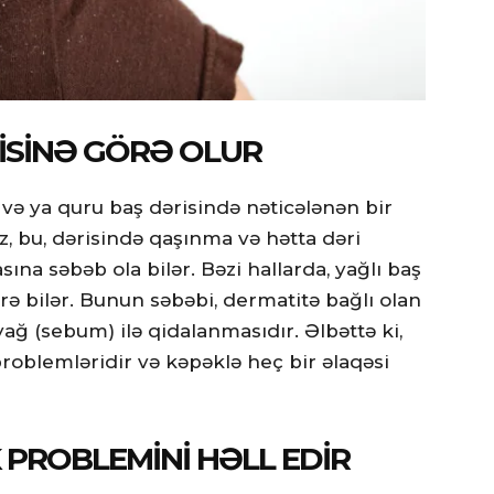
ISINƏ GÖRƏ OLUR
 və ya quru baş dərisində nəticələnən bir
z, bu, dərisində qaşınma və hətta dəri
na səbəb ola bilər. Bəzi hallarda, yağlı baş
ərə bilər. Bunun səbəbi, dermatitə bağlı olan
ağ (sebum) ilə qidalanmasıdır. Əlbəttə ki,
problemləridir və kəpəklə heç bir əlaqəsi
 PROBLEMINI HƏLL EDIR