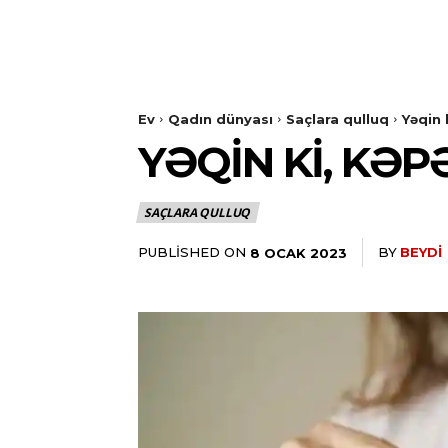
Ev
Qadın dünyası
Saçlara qulluq
Yəqin 
YƏQIN KI, KƏP
SAÇLARA QULLUQ
PUBLISHED ON
BY
BEYDI
8 OCAK 2023