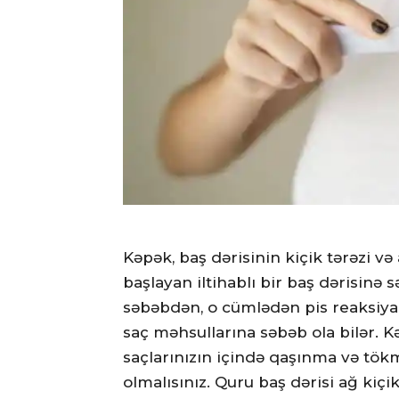
Kəpək, baş dərisinin kiçik tərəzi 
başlayan iltihablı bir baş dərisinə 
səbəbdən, o cümlədən pis reaksiyala
saç məhsullarına səbəb ola bilər. 
saçlarınızın içində qaşınma və t
olmalısınız. Quru baş dərisi ağ kiçik