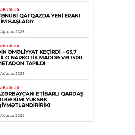
ƏBƏRLƏR
CƏNUBI QAFQAZDA YENI ERANI
KIM BAŞLADI?
 Ağustos 2026
ƏBƏRLƏR
İN ƏMƏLIYYAT KEÇIRDI – 65,7
KILO NARKOTIK MADDƏ VƏ 1500
METADON TAPILDI
 Ağustos 2026
ƏBƏRLƏR
AZƏRBAYCANI ETIBARLI QARDAŞ
ÖLKƏ KIMI YÜKSƏK
QIYMƏTLƏNDIRIRIK!
 Ağustos 2026