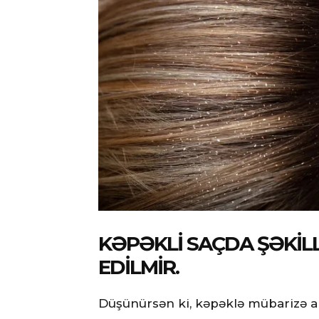
KƏPƏKLI SAÇDA ŞƏKIL
EDILMIR.
Düşünürsən ki, kəpəklə mübarizə ap