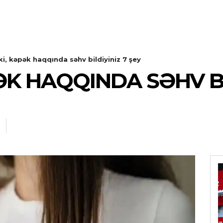
ki, kəpək haqqında səhv bildiyiniz 7 şey
ƏK HAQQINDA SƏHV BI