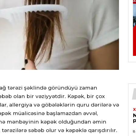
və ağ tərəzi şəklində göründüyü zaman
səbəb olan bir vəziyyətdir. Kəpək, bir çox
r, allergiya və göbələklərin quru dərilərə və
X
Kəpək müalicəsinə başlamazdan əvvəl,
ökmə mənbəyinin kəpək olduğundan əmin
 tərəzilərə səbəb olur və kəpəklə qarışdırılır.
8