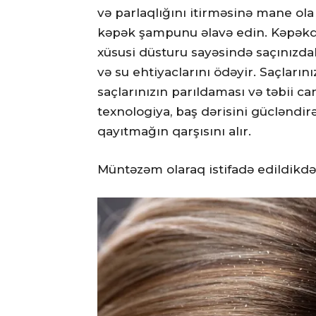
və parlaqlığını itirməsinə mane ola
kəpək şampunu əlavə edin. Kəpəkdən 
xüsusi düsturu sayəsində saçınızdakı
və su ehtiyaclarını ödəyir. Saçların
saçlarınızın parıldaması və təbii c
texnologiya, baş dərisini gücləndi
qayıtmağın qarşısını alır.
Müntəzəm olaraq istifadə edildikd