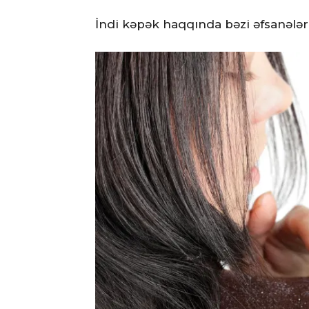
İndi kəpək haqqında bəzi əfsanələri