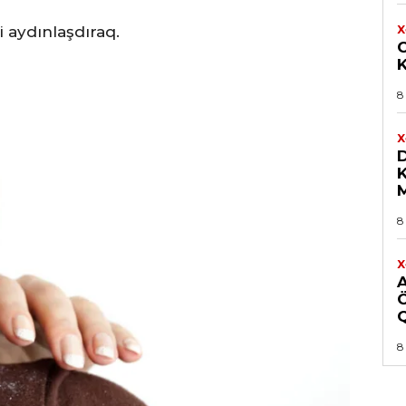
 aydınlaşdıraq.
X
8
X
D
8
X
8