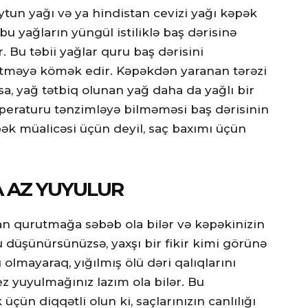
zeytun yağı və ya hindistan cevizi yağı kəpək
u yağların yüngül istiliklə baş dərisinə
. Bu təbii yağlar quru baş dərisini
etməyə kömək edir. Kəpəkdən yaranan tərəzi
a, yağ tətbiq olunan yağ daha da yağlı bir
mperaturu tənzimləyə bilməməsi baş dərisinin
pək müalicəsi üçün deyil, saç baxımı üçün
 AZ YUYULUR
rdan qurutmağa səbəb ola bilər və kəpəkinizin
 düşünürsünüzsə, yaxşı bir fikir kimi görünə
olmayaraq, yığılmış ölü dəri qalıqlarını
 yuyulmağınız lazım ola bilər. Bu
çün diqqətli olun ki, saçlarınızın canlılığı