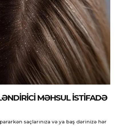
LƏNDIRICI MƏHSUL ISTIFADƏ
ararkən saçlarınıza və ya baş dərinizə hər