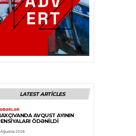
LATEST ARTICLES
ƏBƏRLƏR
NAXÇIVANDA AVQUST AYININ
PENSIYALARI ÖDƏNILDI
 Ağustos 2026