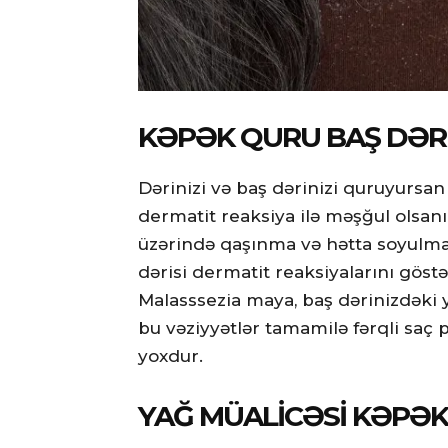
KƏPƏK QURU BAŞ DƏR
Dərinizi və baş dərinizi quruyursan
dermatit reaksiya ilə məşğul olsanı
üzərində qaşınma və hətta soyulması
dərisi dermatit reaksiyalarını göst
Malasssezia maya, baş dərinizdəki y
bu vəziyyətlər tamamilə fərqli saç 
yoxdur.
YAĞ MÜALICƏSI KƏPƏK