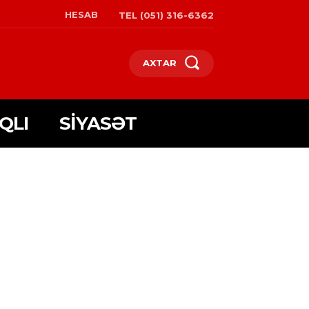
HESAB
TEL (051) 316-6362
AXTAR
QLI
SIYASƏT