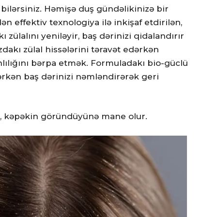
 bilərsiniz. Həmişə duş gündəlikinizə bir
effektiv texnologiya ilə inkişaf etdirilən,
 zülalını yeniləyir, baş dərinizi qidalandırır
ızdakı zülal hissələrini təravət edərkən
anlılığını bərpa etmək. Formuladakı bio-güclü
rərkən baş dərinizi nəmləndirərək geri
ə, kəpəkin göründüyünə mane olur.