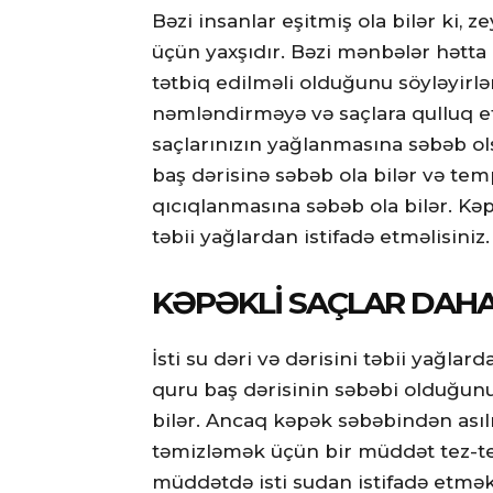
Bəzi insanlar eşitmiş ola bilər ki, 
üçün yaxşıdır. Bəzi mənbələr hətta b
tətbiq edilməli olduğunu söyləyirlər
nəmləndirməyə və saçlara qulluq 
saçlarınızın yağlanmasına səbəb ols
baş dərisinə səbəb ola bilər və te
qıcıqlanmasına səbəb ola bilər. Kə
təbii yağlardan istifadə etməlisiniz.
KƏPƏKLI SAÇLAR DAHA
İsti su dəri və dərisini təbii yağla
quru baş dərisinin səbəbi olduğunu
bilər. Ancaq kəpək səbəbindən asılı 
təmizləmək üçün bir müddət tez-tez
müddətdə isti sudan istifadə etmək ü