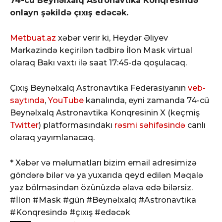
74-cü Beynəlxalq Astronavtika Konqresində
onlayn şəkildə çıxış edəcək.
Metbuat.az
xəbər verir ki, Heydər Əliyev
Mərkəzində keçirilən tədbirə İlon Mask virtual
olaraq Bakı vaxtı ilə saat 17:45-də qoşulacaq.
Çıxış Beynəlxalq Astronavtika Federasiyanın
veb-
saytında
,
YouTube
kanalında, eyni zamanda 74-cü
Beynəlxalq Astronavtika Konqresinin X (keçmiş
Twitter
) platformasındakı
rəsmi səhifəsində
canlı
olaraq yayımlanacaq.
* Xəbər və məlumatları bizim email adresimizə
göndərə bilər və ya yuxarıda qeyd edilən Məqalə
yaz bölməsindən özünüzdə əlavə edə bilərsiz.
#İlon #Mask #gün #Beynəlxalq #Astronavtika
#Konqresində #çıxış #edəcək