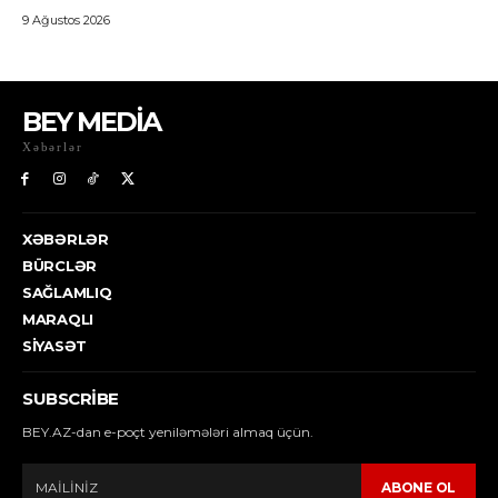
BEY MEDİA
Xəbərlər
XƏBƏRLƏR
BÜRCLƏR
SAĞLAMLIQ
MARAQLI
SIYASƏT
SUBSCRIBE
BEY.AZ-dan e-poçt yeniləmələri almaq üçün.
ABONE OL