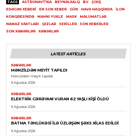
TAGS
ASTRONAVTIKA
BEYNƏLXALQ
BU
ÇIXIŞ
EDƏCƏK XEBERI
EN SON XEBER
GÜN
HAVA HAQQINDA
İLON
KONQRESINDƏ
MAHNI YUKLE
MASK
MƏLUMATLAR
NAMAZ VAXTLARI
QIZLAR
SEKILLER
SON XEBERLER
SON XƏBƏRLƏR
XƏBƏRLƏR
LATEST ARTICLES
XƏBƏRLƏR
MƏNZILDƏN MEYIT TAPILDI
Mənzildən meyit tapıldı
9 Ağustos 2026
XƏBƏRLƏR
ELEKTRIK CƏRƏYANI VURAN 62 YAŞLI KIŞI ÖLDÜ
9 Ağustos 2026
XƏBƏRLƏR
BATMA TƏHLÜKƏSI ILƏ ÜZLƏŞƏN ŞƏXS XILAS EDILDI
9 Ağustos 2026