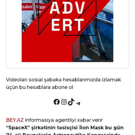
Videoları sosial şəbəkə hesablarımızda izləmək
üçün bu hesablara abone ol
Facebook
Instagram
TikTok
Telegram
BEY.AZ
informasiya agentliyi xəbər verir
“SpaceX” şirkətinin təsisçisi İlon Mask bu gün