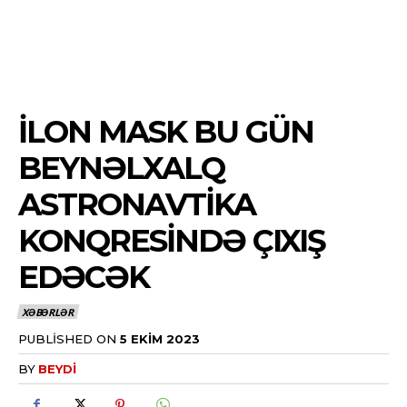
İLON MASK BU GÜN
BEYNƏLXALQ
ASTRONAVTIKA
KONQRESINDƏ ÇIXIŞ
EDƏCƏK
XƏBƏRLƏR
PUBLISHED ON
5 EKIM 2023
BY
BEYDI