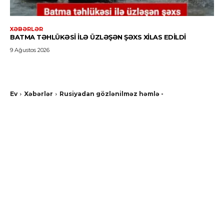
XƏBƏRLƏR
BATMA TƏHLÜKƏSI ILƏ ÜZLƏŞƏN ŞƏXS XILAS EDILDI
9 Ağustos 2026