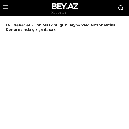
BEY.AZ
Xəbərlər
Ev
Xəbərlər
İlon Mask bu gün Beynəlxalq Astronavtika
Konqresində çıxış edəcək