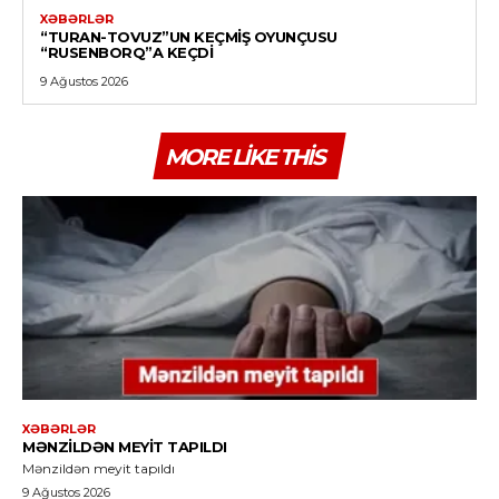
XƏBƏRLƏR
“TURAN-TOVUZ”UN KEÇMIŞ OYUNÇUSU
“RUSENBORQ”A KEÇDI
9 Ağustos 2026
MORE LIKE THIS
XƏBƏRLƏR
MƏNZILDƏN MEYIT TAPILDI
Mənzildən meyit tapıldı
9 Ağustos 2026