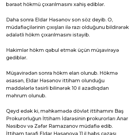
bəraət hökmü çıxarılmasını xahiş ediblər.
Daha sonra Eldar Həsənov son söz deyib. O,
müdafiəçilərinin çıxışları ilə razı olduğunu bildirərək
ədalətli hökm çıxarılmasını istəyib.
Hakimlər hökm qəbul etmək üçün müşavirəyə
gediblər.
Müşavirədən sonra hökm elan olunub. Hökmə
əsasən, Eldar Həsənov ittiham olunduğu
maddələrlə təsirli bilinərək 10 il azadlıqdan
məhrum olunub.
Qeyd edək ki, məhkəmədə dövlət ittihamını Baş
Prokurorluğun İttiham İdarəsinin prokurorları Anar
Nəsibov və Zəfər Ramazanov müdafiə edib.
İttiham tərəfi Eldar Həsənova 11 il həbs cəzası