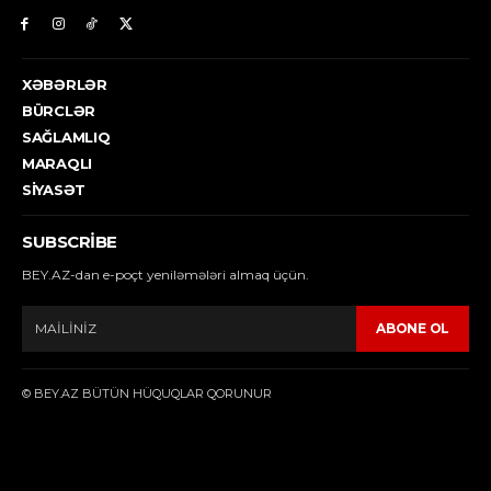
XƏBƏRLƏR
BÜRCLƏR
SAĞLAMLIQ
MARAQLI
SIYASƏT
SUBSCRIBE
BEY.AZ-dan e-poçt yeniləmələri almaq üçün.
ABONE OL
© BEY.AZ BÜTÜN HÜQUQLAR QORUNUR