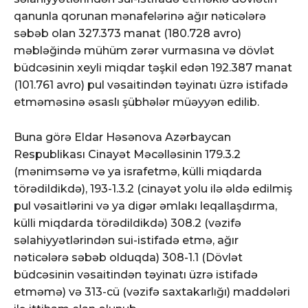
qanunla qorunan mənafelərinə ağır nəticələrə
səbəb olan 327.373 manat (180.728 avro)
məbləğində mühüm zərər vurmasına və dövlət
büdcəsinin xeyli miqdar təşkil edən 192.387 manat
(101.761 avro) pul vəsaitindən təyinatı üzrə istifadə
etməməsinə əsaslı şübhələr müəyyən edilib.
Buna görə Eldar Həsənova Azərbaycan
Respublikası Cinayət Məcəlləsinin 179.3.2
(mənimsəmə və ya israfetmə, külli miqdarda
törədildikdə), 193-1.3.2 (cinayət yolu ilə əldə edilmiş
pul vəsaitlərini və ya digər əmlakı leqallaşdırma,
külli miqdarda törədildikdə) 308.2 (vəzifə
səlahiyyətlərindən sui-istifadə etmə, ağır
nəticələrə səbəb olduqda) 308-1.1 (Dövlət
büdcəsinin vəsaitindən təyinatı üzrə istifadə
etməmə) və 313-cü (vəzifə saxtakarlığı) maddələri