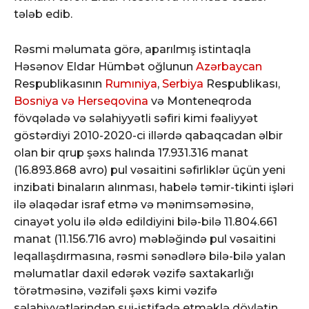
tələb edib.
Rəsmi məlumata görə, aparılmış istintaqla
Həsənov Eldar Hümbət oğlunun
Azərbaycan
Respublikasının
Rumıniya
,
Serbiya
Respublikası,
Bosniya və Herseqovina
və Monteneqroda
fövqəladə və səlahiyyətli səfiri kimi fəaliyyət
göstərdiyi 2010-2020-ci illərdə qabaqcadan əlbir
olan bir qrup şəxs halında 17.931.316 manat
(16.893.868 avro) pul vəsaitini səfirliklər üçün yeni
inzibati binaların alınması, habelə təmir-tikinti işləri
ilə əlaqədar israf etmə və mənimsəməsinə,
cinayət yolu ilə əldə edildiyini bilə-bilə 11.804.661
manat (11.156.716 avro) məbləğində pul vəsaitini
leqallaşdırmasına, rəsmi sənədlərə bilə-bilə yalan
məlumatlar daxil edərək vəzifə saxtakarlığı
törətməsinə, vəzifəli şəxs kimi vəzifə
səlahiyyətlərindən sui-istifadə etməklə dövlətin