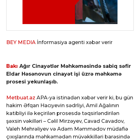
BEY MEDIA
İnformasiya agenti xəbər verir
Bakı
Ağır Cinayətlər Məhkəməsində sabiq səfir
Eldar Həsənovun cinayət işi üzrə məhkəmə
prosesi yekunlaşıb.
Metbuat.az
APA-ya istinadən xəbər verir ki, bu gün
hakim Əfqan Hacıyevin sədrliyi, Amil Ağalının
katibliyi ilə keçirilən prosesdə təqsirləndirilən
şəxsin vəkilləri – Cəlil Mirzəyev, Cavad Cavadov,
Valeh Mehrəliyev və Adəm Məmmədov müdafiə
çıxışlarında məhkəmədən müvəkkilləri barəsində