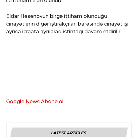
ilə ittiham elan olunub.
Eldar Həsənovun birgə ittiham olunduğu
cinayətlərin digər iştirakçıları barəsində cinayət işi
ayrıca icraata ayrılaraq istintaqı davam etdirilir.
Google News Abone ol
LATEST ARTICLES