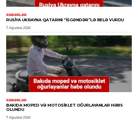
XƏBƏRLƏR
RUSIYA UKRAYNA QATARINI “İSGƏNDƏR”LƏ BELƏ VURDU
7 Ağustos 2026
XƏBƏRLƏR
BAKIDA MOPED VƏ MOTOSIKLET OĞURLAYANLAR HƏBS
OLUNDU
7 Ağustos 2026