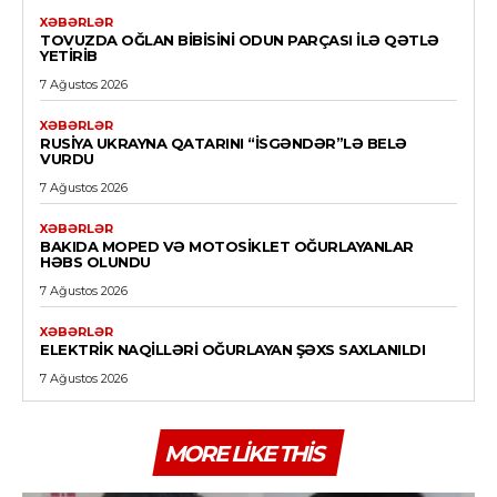
XƏBƏRLƏR
TOVUZDA OĞLAN BIBISINI ODUN PARÇASI ILƏ QƏTLƏ
YETIRIB
7 Ağustos 2026
XƏBƏRLƏR
RUSIYA UKRAYNA QATARINI “İSGƏNDƏR”LƏ BELƏ
VURDU
7 Ağustos 2026
XƏBƏRLƏR
BAKIDA MOPED VƏ MOTOSIKLET OĞURLAYANLAR
HƏBS OLUNDU
7 Ağustos 2026
XƏBƏRLƏR
ELEKTRIK NAQILLƏRI OĞURLAYAN ŞƏXS SAXLANILDI
7 Ağustos 2026
MORE LIKE THIS