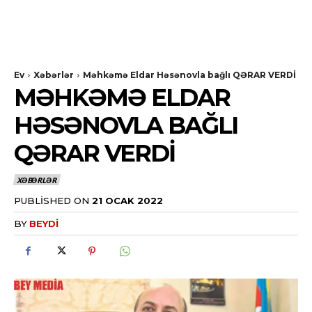
Ev
Xəbərlər
Məhkəmə Eldar Həsənovla bağlı QƏRAR VERDİ
MƏHKƏMƏ ELDAR
HƏSƏNOVLA BAĞLI
QƏRAR VERDİ
XƏBƏRLƏR
PUBLISHED ON
21 OCAK 2022
BY
BEYDI