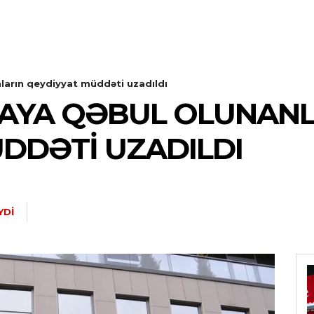
ların qeydiyyat müddəti uzadıldı
AYA QƏBUL OLUNANL
DDƏTI UZADILDI
YDI