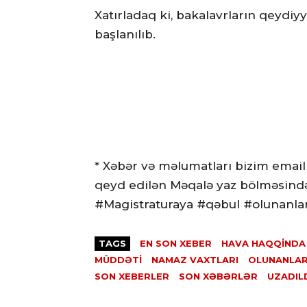
Xatırladaq ki, bakalavrların qeydiy
başlanılıb.
* Xəbər və məlumatları bizim email
qeyd edilən Məqalə yaz bölməsində
#Magistraturaya #qəbul #olunanla
TAGS
EN SON XEBER
HAVA HAQQINDA
MÜDDƏTI
NAMAZ VAXTLARI
OLUNANLAR
SON XEBERLER
SON XƏBƏRLƏR
UZADILD