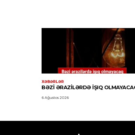
XƏBƏRLƏR
BƏZI ƏRAZILƏRDƏ IŞIQ OLMAYACA
6 Ağustos 2026