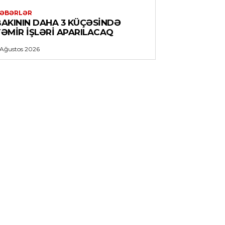
ƏBƏRLƏR
BAKININ DAHA 3 KÜÇƏSINDƏ
TƏMIR IŞLƏRI APARILACAQ
 Ağustos 2026