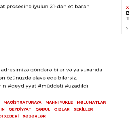
yat prosesinə iyulun 21-dən etibarən
X
5
 adresimizə göndərə bilər və ya yuxarıda
n özünüzdə əlavə edə bilərsiz.
rın #qeydiyyat #müddəti #uzadıldı
MAGISTRATURAYA
MAHNI YUKLE
MƏLUMATLAR
IN
QEYDIYYAT
QƏBUL
QIZLAR
SEKILLER
I XEBERI
XƏBƏRLƏR