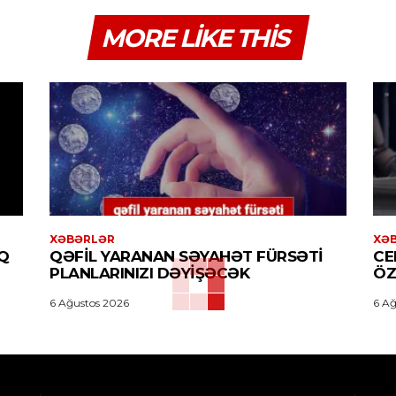
MORE LIKE THIS
XƏBƏRLƏR
XƏ
Q
QƏFIL YARANAN SƏYAHƏT FÜRSƏTI
CE
PLANLARINIZI DƏYIŞƏCƏK
ÖZ
6 Ağustos 2026
6 Ağ