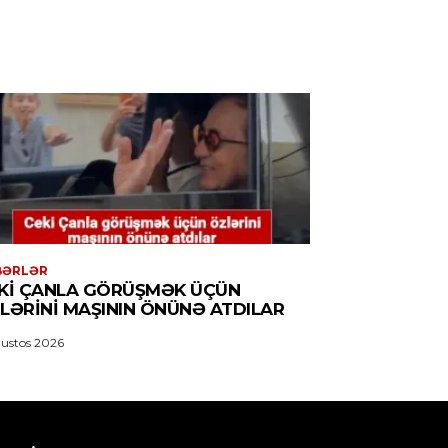
BƏRLƏR
KI ÇANLA GÖRÜŞMƏK ÜÇÜN
LƏRINI MAŞININ ÖNÜNƏ ATDILAR
ustos 2026