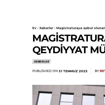
Ev
Xəbərlər
Magistraturaya qəbul olunan
MAGISTRATUR
QEYDIYYAT MÜ
XƏBƏRLƏR
PUBLISHED ON
BY
BE
31 TEMMUZ 2023