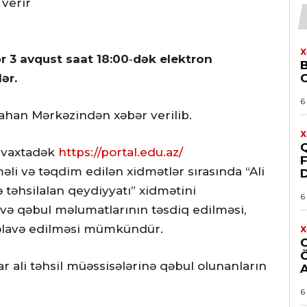
 verir
X
r 3 avqust saat 18:00‑dək elektron
ər.
6
tahan Mərkəzindən xəbər verilib.
X
n vaxtadək
https://portal.edu.az/
F
i və təqdim edilən xidmətlər sırasında “Ali
nə təhsilalan qeydiyyatı” xidmətini
6
i və qəbul məlumatlarının təsdiq edilməsi,
 əlavə edilməsi mümkündür.
X
ali təhsil müəssisələrinə qəbul olunanların
6