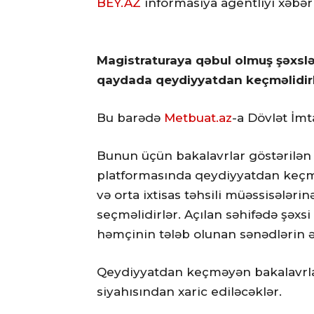
BEY.AZ
informasiya agentliyi xəbər
Magistraturaya qəbul olmuş şəxslə
qaydada qeydiyyatdan keçməlidirl
Bu barədə
Metbuat.az
-a Dövlət İm
Bunun üçün bakalavrlar göstərilə
platformasında qeydiyyatdan keçməl
və orta ixtisas təhsili müəssisələri
seçməlidirlər. Açılan səhifədə şəxs
həmçinin tələb olunan sənədlərin
Qeydiyyatdan keçməyən bakalavrlar 
siyahısından xaric ediləcəklər.