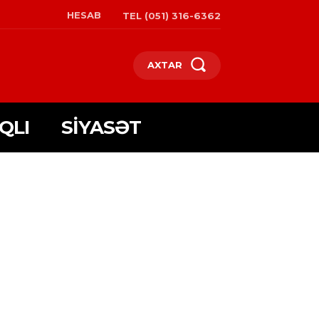
HESAB
TEL (051) 316-6362
AXTAR
QLI
SIYASƏT