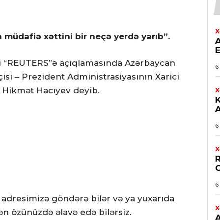
X
müdafiə xəttini bir neçə yerdə yarıb”.
əri “REUTERS”ə açıqlamasında Azərbaycan
6
si – Prezident Administrasiyasının Xarici
i Hikmət Hacıyev deyib.
X
6
X
6
 adresimizə göndərə bilər və ya yuxarıda
X
n özünüzdə əlavə edə bilərsiz.