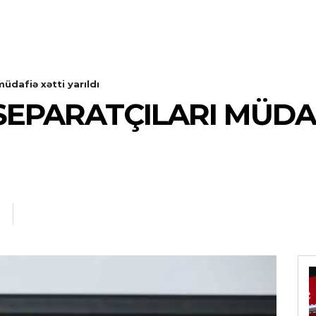
dafiə xətti yarıldı
SEPARATÇILARI MÜDA