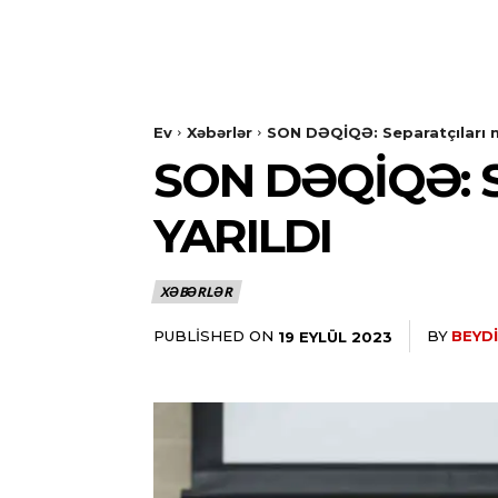
Ev
Xəbərlər
SON DƏQİQƏ: Separatçıları mü
SON DƏQİQƏ: 
YARILDI
XƏBƏRLƏR
PUBLISHED ON
BY
BEYDI
19 EYLÜL 2023