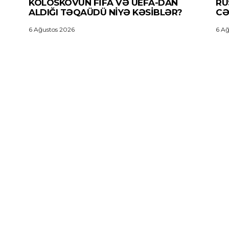
KOLOSKOVUN FİFA VƏ UEFA-DAN
RU
ALDIĞI TƏQAÜDÜ NIYƏ KƏSIBLƏR?
CƏ
6 Ağustos 2026
6 Ağ