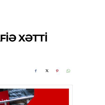
FIƏ XƏTTI