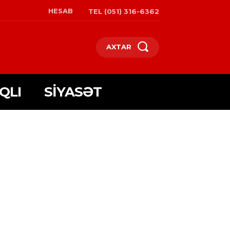
HESAB
TEL (051) 316-6362
AXTAR
QLI
SIYASƏT