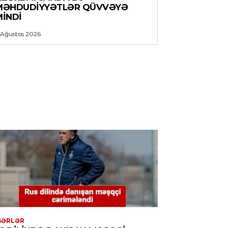
MƏHDUDIYYƏTLƏR QÜVVƏYƏ
MINDI
 Ağustos 2026
BƏRLƏR