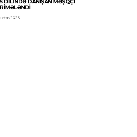
S DILINDƏ DANIŞAN MƏŞQÇI
RIMƏLƏNDI
ustos 2026