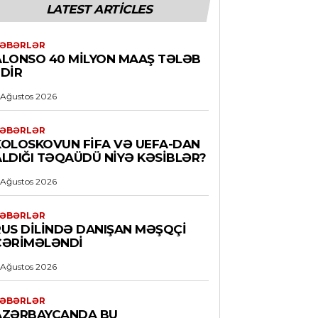
LATEST ARTICLES
ƏBƏRLƏR
ALONSO 40 MILYON MAAŞ TƏLƏB
EDIR
 Ağustos 2026
ƏBƏRLƏR
KOLOSKOVUN FİFA VƏ UEFA-DAN
ALDIĞI TƏQAÜDÜ NIYƏ KƏSIBLƏR?
 Ağustos 2026
ƏBƏRLƏR
RUS DILINDƏ DANIŞAN MƏŞQÇI
CƏRIMƏLƏNDI
 Ağustos 2026
ƏBƏRLƏR
AZƏRBAYCANDA BU