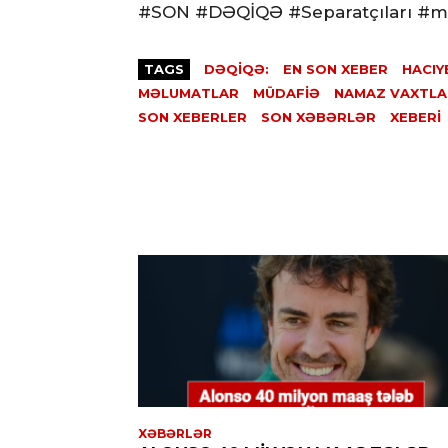
#SON #DƏQİQƏ #Separatçıları #müd
TAGS
DƏQİQƏ:
EN SON XEBER
HACIY
MƏLUMATLAR
MÜDAFIƏ
NAMAZ VAXTLA
SON XEBERLER
SON XƏBƏRLƏR
XEBERI
XƏBƏRLƏR