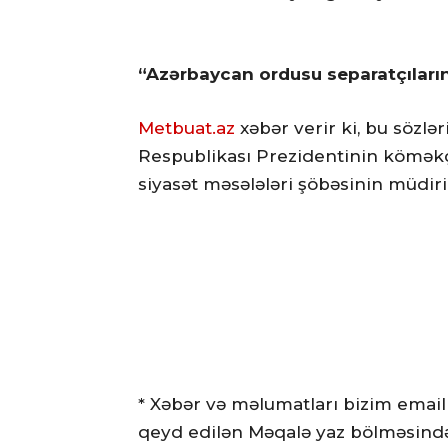
“Azərbaycan ordusu separatçıların 
Metbuat.az
xəbər verir ki, bu sözl
Respublikası Prezidentinin köməkçi
siyasət məsələləri şöbəsinin müdir
* Xəbər və məlumatları bizim email
qeyd edilən Məqalə yaz bölməsində