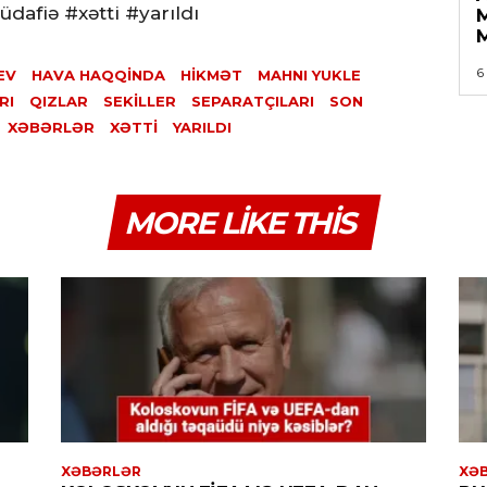
afiə #xətti #yarıldı
6
EV
HAVA HAQQINDA
HIKMƏT
MAHNI YUKLE
RI
QIZLAR
SEKILLER
SEPARATÇILARI
SON
XƏBƏRLƏR
XƏTTI
YARILDI
MORE LIKE THIS
XƏBƏRLƏR
XƏ