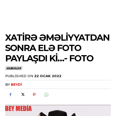
XATIRƏ ƏMƏLIYYATDAN
SONRA ELƏ FOTO
PAYLAŞDI KI…- FOTO
XƏBƏRLƏR
PUBLISHED ON
22 OCAK 2022
BY
BEYDI