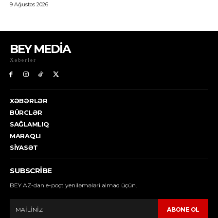
BEY MEDİA
Xəbərlər
XƏBƏRLƏR
BÜRCLƏR
SAĞLAMLIQ
MARAQLI
SIYASƏT
SUBSCRIBE
BEY.AZ-dan e-poçt yeniləmələri almaq üçün.
ABONE OL