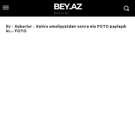
BEY.AZ
Xəbərlər
Ev
Xəbərlər
Xatirə əməliyyatdan sonra elə FOTO paylaşdı
ki...- FOTO