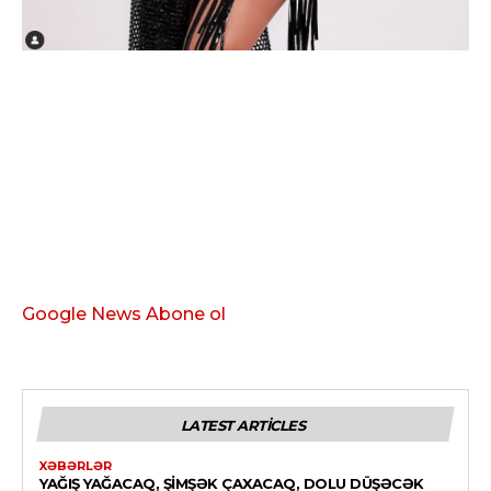
Google News Abone ol
LATEST ARTICLES
XƏBƏRLƏR
YAĞIŞ YAĞACAQ, ŞIMŞƏK ÇAXACAQ, DOLU DÜŞƏCƏK