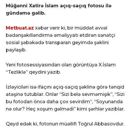
Müğənni Xatirə İslam açıq-saçıq fotosu ilə
gündəmə gəlib.
Metbuat.az
xəbər verir ki, bir müddət əvvəl
bədənşəkilləndirmə əməliyyatı etdirən sənətçi
sosial şəbəkədə transparan geyimdə şəklini
paylaşıb.
Yeni fotosessiyasından olan görüntüyə X.İslam
“Tezliklə” qeydini yazıb.
İzləyiciləri isə ifaçını açıq-saçıq şəklinə görə tənqid
atəşinə tutublar. Onlar “Sizi belə sevməmişik”, “Sizi
bu fotodan öncə daha çox sevirdim”, “Soyunanda
nə olur? Heç xoşum gəlmədi” kimi şərhlər yazıblar.
Qeyd edək ki, fotonun müəllifi Toğrul Abbasovdur.