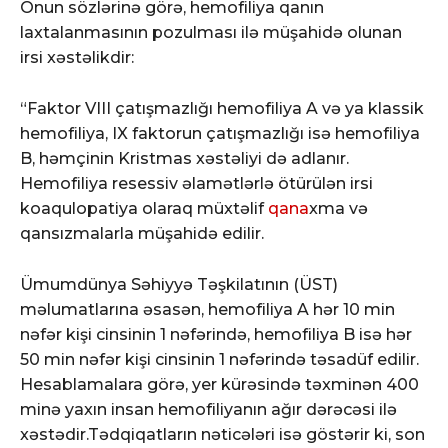
Onun sözlərinə görə, hemofiliya qanın
laxtalanmasının pozulması ilə müşahidə olunan
irsi xəstəlikdir:
“Faktor VIII çatışmazlığı hemofiliya A və ya klassik
hemofiliya, IX faktorun çatışmazlığı isə hemofiliya
B, həmçinin Kristmas xəstəliyi də adlanır.
Hemofiliya resessiv əlamətlərlə ötürülən irsi
koaqulopatiya olaraq müxtəlif
qana
xma və
qansızmalarla müşahidə edilir.
Ümumdünya Səhiyyə Təşkilatının (ÜST)
məlumatlarına əsasən, hemofiliya A hər 10 min
nəfər kişi cinsinin 1 nəfərində, hemofiliya B isə hər
50 min nəfər kişi cinsinin 1 nəfərində təsadüf edilir.
Hesablamalara görə, yer kürəsində təxminən 400
minə yaxın insan hemofiliyanın ağır dərəcəsi ilə
xəstədir.Tədqiqatların nəticələri isə göstərir ki, son