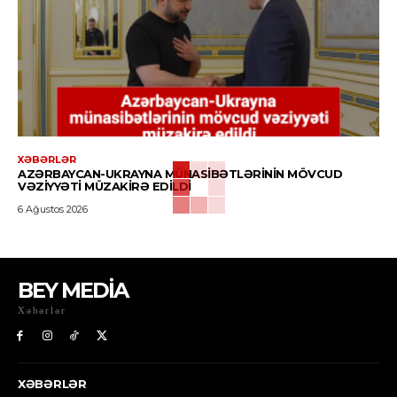
XƏBƏRLƏR
AZƏRBAYCAN-UKRAYNA MÜNASIBƏTLƏRININ MÖVCUD
VƏZIYYƏTI MÜZAKIRƏ EDILDI
6 Ağustos 2026
BEY MEDİA
Xəbərlər
XƏBƏRLƏR