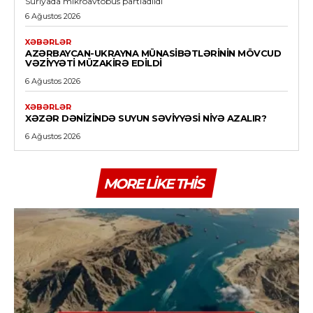
Suriyada mikroavtobus partladıldı
6 Ağustos 2026
XƏBƏRLƏR
AZƏRBAYCAN-UKRAYNA MÜNASIBƏTLƏRININ MÖVCUD
VƏZIYYƏTI MÜZAKIRƏ EDILDI
6 Ağustos 2026
XƏBƏRLƏR
XƏZƏR DƏNIZINDƏ SUYUN SƏVIYYƏSI NIYƏ AZALIR?
6 Ağustos 2026
MORE LIKE THIS