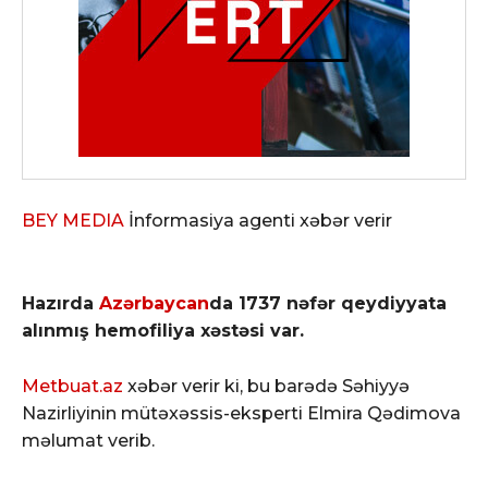
BEY MEDIA
İnformasiya agenti xəbər verir
Hazırda
Azərbaycan
da 1737 nəfər qeydiyyata
alınmış hemofiliya xəstəsi var.
Metbuat.az
xəbər verir ki, bu barədə Səhiyyə
Nazirliyinin mütəxəssis-eksperti Elmira Qədimova
məlumat verib.