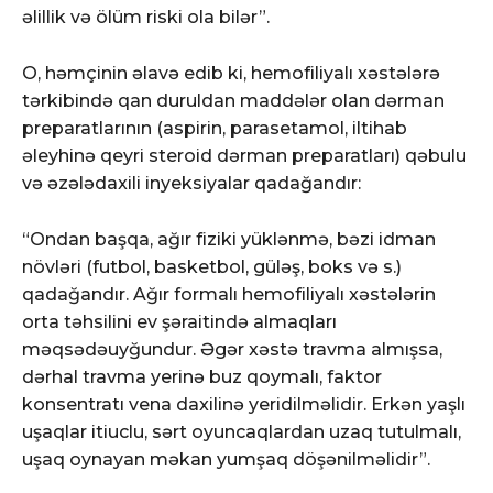
əlillik və ölüm riski ola bilər”.
O, həmçinin əlavə edib ki, hemofiliyalı xəstələrə
tərkibində qan duruldan maddələr olan dərman
preparatlarının (aspirin, parasetamol, iltihab
əleyhinə qeyri steroid dərman preparatları) qəbulu
və əzələdaxili inyeksiyalar qadağandır:
“Ondan başqa, ağır fiziki yüklənmə, bəzi idman
növləri (futbol, basketbol, güləş, boks və s.)
qadağandır. Ağır formalı hemofiliyalı xəstələrin
orta təhsilini ev şəraitində almaqları
məqsədəuyğundur. Əgər xəstə travma almışsa,
dərhal travma yerinə buz qoymalı, faktor
konsentratı vena daxilinə yeridilməlidir. Erkən yaşlı
uşaqlar itiuclu, sərt oyuncaqlardan uzaq tutulmalı,
uşaq oynayan məkan yumşaq döşənilməlidir”.