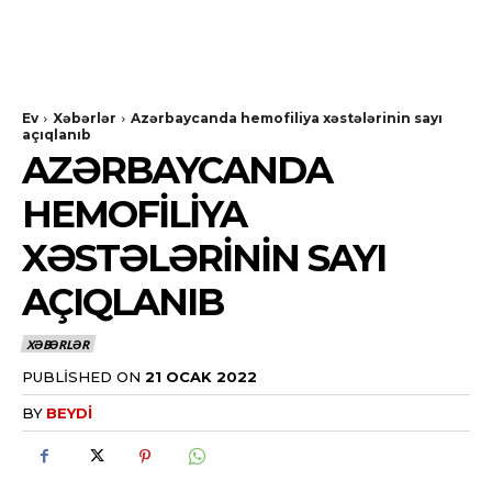
Ev
Xəbərlər
Azərbaycanda hemofiliya xəstələrinin sayı
açıqlanıb
AZƏRBAYCANDA
HEMOFILIYA
XƏSTƏLƏRININ SAYI
AÇIQLANIB
XƏBƏRLƏR
PUBLISHED ON
21 OCAK 2022
BY
BEYDI