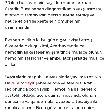
30 ildə bu xəstələrin sayı durmadan artmaq
üzrədir. Buna səbəb diaqnostikanın yaxşılaşması,
əvəzedici terapiyanın geniş sürətdə tətbiqi və
nəticə etibarı ilə xəstələrin ömürlərinin
uzanmasıdır”.
Ekspert bildirib ki, bu gün digər inkişaf etmiş
ölkələrdə olduğu kimi, Azərbaycanda da
hemofiliyalı xəstələr ev şəraitində müalicə olunur,
həmçinin stasionar və ambulator şəraitdə müalicə
alırlar.
“Xəstələrin respublika ərazisində yayılma tezliyin
Bakı
,
Sumqayıt
şəhərlərində və Mərkəzi Aran
regionunda çox yayılıb. Hemofiliya irsi genetik
xəstəlik olduğu üçün, daima müşahidə olunan
qanaxma və qansızmalar əvəzedici terapiya ilə
müalicə olunur. Buna görə bu xəstələrin daimi