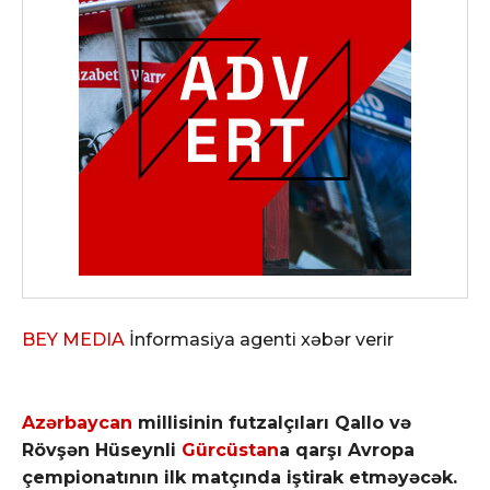
BEY MEDIA
İnformasiya agenti xəbər verir
Azərbaycan
millisinin futzalçıları Qallo və
Rövşən Hüseynli
Gürcüstan
a qarşı Avropa
çempionatının ilk matçında iştirak etməyəcək.