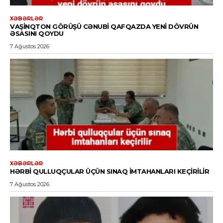
XƏBƏRLƏR
VAŞINQTON GÖRÜŞÜ CƏNUBI QAFQAZDA YENI DÖVRÜN
ƏSASINI QOYDU
7 Ağustos 2026
XƏBƏRLƏR
HƏRBI QULLUQÇULAR ÜÇÜN SINAQ IMTAHANLARI KEÇIRILIR
7 Ağustos 2026