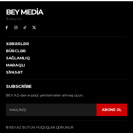
BEY MEDİA
Xəbərlər
XƏBƏRLƏR
BÜRCLƏR
SAĞLAMLIQ
MARAQLI
SIYASƏT
SUBSCRIBE
BEY.AZ-dan e-poçt yeniləmələri almaq üçün.
ABONE OL
© BEY.AZ BÜTÜN HÜQUQLAR QORUNUR