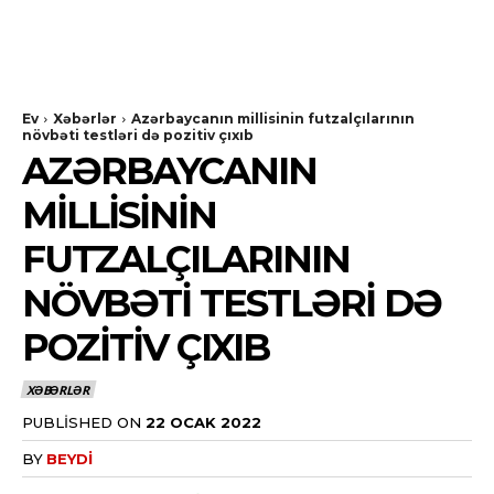
Ev
Xəbərlər
Azərbaycanın millisinin futzalçılarının
növbəti testləri də pozitiv çıxıb
AZƏRBAYCANIN
MILLISININ
FUTZALÇILARININ
NÖVBƏTI TESTLƏRI DƏ
POZITIV ÇIXIB
XƏBƏRLƏR
PUBLISHED ON
22 OCAK 2022
BY
BEYDI