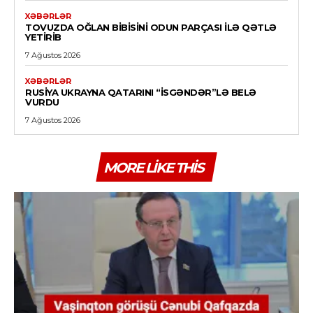
XƏBƏRLƏR
TOVUZDA OĞLAN BIBISINI ODUN PARÇASI ILƏ QƏTLƏ
YETIRIB
7 Ağustos 2026
XƏBƏRLƏR
RUSIYA UKRAYNA QATARINI “İSGƏNDƏR”LƏ BELƏ
VURDU
7 Ağustos 2026
MORE LIKE THIS