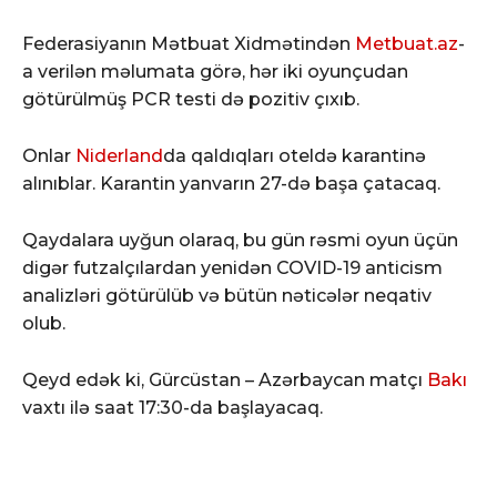
Federasiyanın Mətbuat Xidmətindən
Metbuat.az
-
a verilən məlumata görə, hər iki oyunçudan
götürülmüş PCR testi də pozitiv çıxıb.
Onlar
Niderland
da qaldıqları oteldə karantinə
alınıblar. Karantin yanvarın 27-də başa çatacaq.
Qaydalara uyğun olaraq, bu gün rəsmi oyun üçün
digər futzalçılardan yenidən COVID-19 anticism
analizləri götürülüb və bütün nəticələr neqativ
olub.
Qeyd edək ki, Gürcüstan – Azərbaycan matçı
Bakı
vaxtı ilə saat 17:30-da başlayacaq.